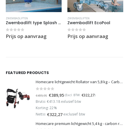
ZWEMBADLIFTEN
ZWEMBADLIFTEN
Zwembadlift type Splash Marine
Zwembadlift EcoPool
0
out of 5
0
out of 5
Prijs op aanvraag
Prijs op aanvraag
FEATURED PRODUCTS
Homecare lichtgewicht Rollator van 5,8 kg – Carbon rollator tot 150 kg draaggewicht – Dubbel opvouwbaar en inclusief reistas - Rood
0
out of 5
Oorspronkelijke
Huidige
€
389,95
€
322,27
(Excl. BTW:
)
€
499,95
prijs
prijs
Bruto: €413.18 exlusief btw
was:
is:
Korting: 22%
€499,95.
€389,95.
Netto:
exclusief btw
€
322,27
Homecare premium lichtgewicht 5,4 kg - carbon rollator - 150 kg draaggewicht - Opvouwbaar - Groen - incl stokhouder