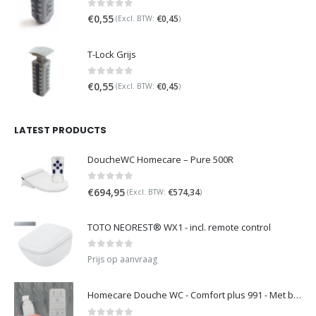
0
out of 5
€
0,55
€
0,45
(Excl. BTW:
)
T-Lock Grijs
0
out of 5
€
0,55
€
0,45
(Excl. BTW:
)
LATEST PRODUCTS
DoucheWC Homecare – Pure 500R
0
out of 5
€
694,95
€
574,34
(Excl. BTW:
)
TOTO NEOREST® WX1 - incl. remote control
0
out of 5
Prijs op aanvraag
Homecare Douche WC - Comfort plus 991 - Met brilverwarming