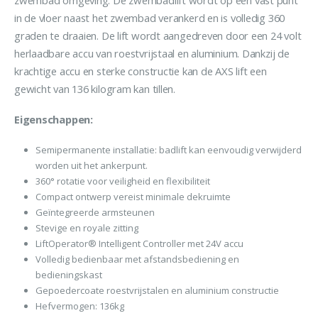
in de vloer naast het zwembad verankerd en is volledig 360
graden te draaien. De lift wordt aangedreven door een 24 volt
herlaadbare accu van roestvrijstaal en aluminium. Dankzij de
krachtige accu en sterke constructie kan de AXS lift een
gewicht van 136 kilogram kan tillen.
Eigenschappen:
Semipermanente installatie: badlift kan eenvoudig verwijderd
worden uit het ankerpunt.
360° rotatie voor veiligheid en flexibiliteit
Compact ontwerp vereist minimale dekruimte
Geïntegreerde armsteunen
Stevige en royale zitting
LiftOperator® Intelligent Controller met 24V accu
Volledig bedienbaar met afstandsbediening en
bedieningskast
Gepoedercoate roestvrijstalen en aluminium constructie
Hefvermogen: 136kg