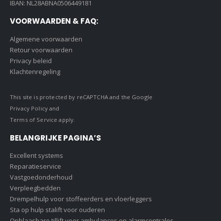
IBAN: NL28ABNA0506449181
VOORWAARDEN & FAQ:
Algemene voorwaarden
Retour voorwaarden
Privacy beleid
Klachtenregeling
This site is protected by reCAPTCHA and the Google
Privacy Policy
and
Terms of Service
apply.
BELANGRIJKE PAGINA’S
Excellent systems
Reparatieservice
Vastgoedonderhoud
Verpleegbedden
Drempelhulp voor stoffeerders en vloerleggers
Sta op hulp stalift voor ouderen
Opblaasbare tillift voor ambulances en alarmcentrales