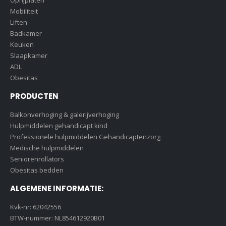
Oprijplaten
Mobiliteit
Liften
Badkamer
Keuken
Slaapkamer
ADL
Obesitas
PRODUCTEN
Balkonverhoging & galerijverhoging
Hulpmiddelen gehandicapt kind
Professionele hulpmiddelen Gehandicaptenzorg
Medische hulpmiddelen
Seniorenrollators
Obesitas bedden
ALGEMENE INFORMATIE:
Kvk-nr: 62042556
BTW-nummer: NL854612920B01