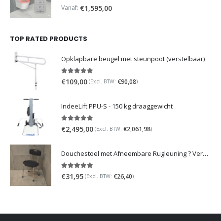
0
out of 5
Vanaf:
€
1,595,00
TOP RATED PRODUCTS
Opklapbare beugel met steunpoot (verstelbaar)
5.00
out of 5
€
109,00
€
90,08
(Excl. BTW:
)
IndeeLift PPU-S - 150 kg draaggewicht
5.00
out of 5
€
2,495,00
€
2,061,98
(Excl. BTW:
)
Douchestoel met Afneembare Rugleuning ? Verstelbaar Douchekrukje ? Grijs
5.00
out of 5
€
31,95
€
26,40
(Excl. BTW:
)