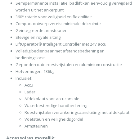
Semipermanente installatie: badlift kan eenvoudig verwijderd
worden uit het ankerpunt.
360° rotatie voor veiligheid en flexibiliteit
Compact ontwerp vereist minimale dekruimte
Geïntegreerde armsteunen
Stevige en royale zitting
LiftOperator® Intelligent Controller met 24V accu
Volledig bedienbaar met afstandsbediening en
bedieningskast
Gepoedercoate roestvrijstalen en aluminium constructie
Hefvermogen: 136kg
Inclusief:
Accu
Lader
Afdekplaat voor accuconsole
Waterbestendige handbediening
Roestvrijstalen verankeringsaansluiting met afdekplaat
Voetsteun en veiligheidsgordel
Armsteunen
Accessoires mogelijk: