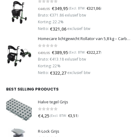
0
out of 5
Oorspronkelijke
Huidige
€
349,95
€
321,06
(Excl. BTW:
)
€
449,95
prijs
prijs
Bruto: €371.86 exlusief btw
was:
is:
Korting: 22.2%
€449,95.
€349,95.
Netto:
exclusief btw
€
321,06
Homecare lichtgewicht Rollator van 5,8 kg – Carbon rollator tot 150 kg draaggewicht – Dubbel opvouwbaar en inclusief reistas - Groen
0
out of 5
Oorspronkelijke
Huidige
€
389,95
€
322,27
(Excl. BTW:
)
€
499,95
prijs
prijs
Bruto: €413.18 exlusief btw
was:
is:
Korting: 22%
€499,95.
€389,95.
Netto:
exclusief btw
€
322,27
BEST SELLING PRODUCTS
Halve tegel Grijs
0
out of 5
€
4,25
€
3,51
(Excl. BTW:
)
R-Lock Grijs