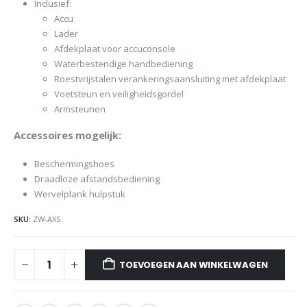
Inclusief:
Accu
Lader
Afdekplaat voor accuconsole
Waterbestendige handbediening
Roestvrijstalen verankeringsaansluiting met afdekplaat
Voetsteun en veiligheidsgordel
Armsteunen
Accessoires mogelijk:
Beschermingshoes
Draadloze afstandsbediening
Wervelplank hulpstuk
SKU:
ZW-AXS
TOEVOEGEN AAN WINKELWAGEN