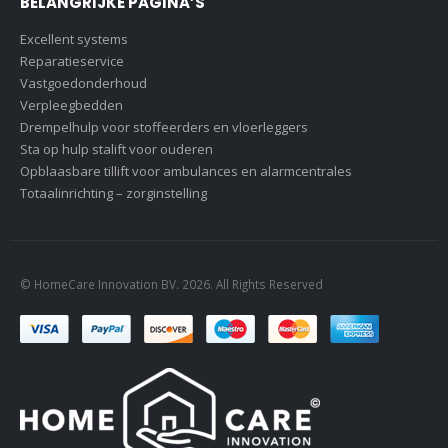
BELANGRIJKE PAGINA’S
Excellent systems
Reparatieservice
Vastgoedonderhoud
Verpleegbedden
Drempelhulp voor stoffeerders en vloerleggers
Sta op hulp stalift voor ouderen
Opblaasbare tillift voor ambulances en alarmcentrales
Totaalinrichting – zorginstelling
© HomeCare Innovation BV. 2026. All Rights Reserved