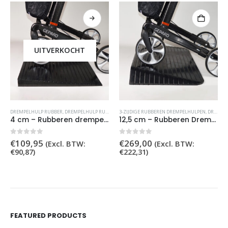
UITVERKOCHT
DREMPELHULP RUBBER
,
DREMPELHULP RUBBER BUDGET
3-ZIJDIGE RUBBEREN DREMPELHULPEN
,
DREMPELHULP RUBBER
4 cm – Rubberen drempelhulp
12,5 cm – Rubberen Drempelhulp Schuin
0
out of 5
0
out of 5
€
109,95
€
269,00
(Excl. BTW:
(Excl. BTW:
€
90,87
)
€
222,31
)
FEATURED PRODUCTS