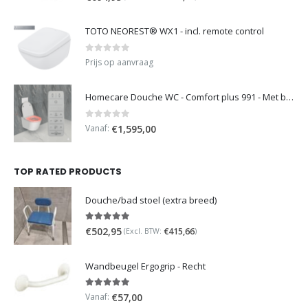
TOTO NEOREST® WX1 - incl. remote control
0
out of 5
Prijs op aanvraag
Homecare Douche WC - Comfort plus 991 - Met brilverwarming
0
out of 5
Vanaf:
€
1,595,00
TOP RATED PRODUCTS
Douche/bad stoel (extra breed)
5.00
out of 5
€
502,95
€
415,66
(Excl. BTW:
)
Wandbeugel Ergogrip - Recht
5.00
out of 5
Vanaf:
€
57,00