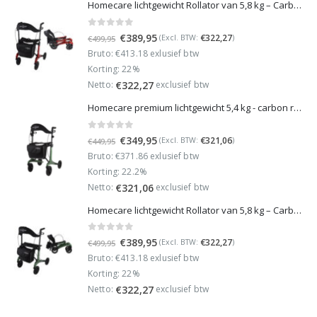
Homecare lichtgewicht Rollator van 5,8 kg – Carbon rollator tot 150 kg draaggewicht – Dubbel opvouwbaar en inclusief reistas - Rood
0
out of 5
Oorspronkelijke
Huidige
€
389,95
€
322,27
(Excl. BTW:
)
€
499,95
prijs
prijs
Bruto: €413.18 exlusief btw
was:
is:
Korting: 22%
€499,95.
€389,95.
Netto:
exclusief btw
€
322,27
Homecare premium lichtgewicht 5,4 kg - carbon rollator - 150 kg draaggewicht - Opvouwbaar - Groen - incl stokhouder
0
out of 5
Oorspronkelijke
Huidige
€
349,95
€
321,06
(Excl. BTW:
)
€
449,95
prijs
prijs
Bruto: €371.86 exlusief btw
was:
is:
Korting: 22.2%
€449,95.
€349,95.
Netto:
exclusief btw
€
321,06
Homecare lichtgewicht Rollator van 5,8 kg – Carbon rollator tot 150 kg draaggewicht – Dubbel opvouwbaar en inclusief reistas - Groen
0
out of 5
Oorspronkelijke
Huidige
€
389,95
€
322,27
(Excl. BTW:
)
€
499,95
prijs
prijs
Bruto: €413.18 exlusief btw
was:
is:
Korting: 22%
€499,95.
€389,95.
Netto:
exclusief btw
€
322,27