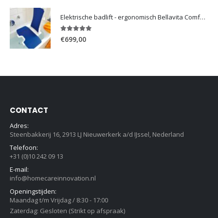
Elektrische badlift - ergonomisch Bellavita Comfort 2G
5.00
out of 5
€
699,00
CONTACT
Adres:
Steenbakkerij 16, 2913 LJ Nieuwerkerk a/d IJssel, Nederland
Telefoon:
+31 (0)10 242 09 13
E-mail:
info@homecareinnovation.nl
Openingstijden:
Maandag t/m Vrijdag / 8:30 - 17:00
Zaterdag: Gesloten (Strikt op afspraak)