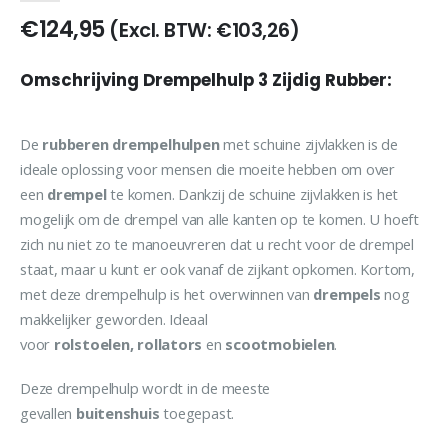
€
124,95
(Excl. BTW:
€
103,26
)
Omschrijving Drempelhulp 3 Zijdig Rubber:
De
rubberen drempelhulpen
met schuine zijvlakken is de
ideale oplossing voor mensen die moeite hebben om over
een
drempel
te komen. Dankzij de schuine zijvlakken is het
mogelijk om de drempel van alle kanten op te komen. U hoeft
zich nu niet zo te manoeuvreren dat u recht voor de drempel
staat, maar u kunt er ook vanaf de zijkant opkomen. Kortom,
met deze drempelhulp is het overwinnen van
drempels
nog
makkelijker geworden. Ideaal
voor
rolstoelen, rollators
en
scootmobielen
.
Deze drempelhulp wordt in de meeste
gevallen
buitenshuis
toegepast.