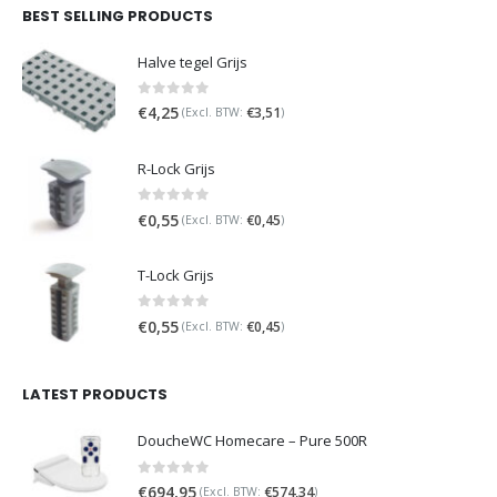
BEST SELLING PRODUCTS
Halve tegel Grijs
0
out of 5
€
4,25
€
3,51
(Excl. BTW:
)
R-Lock Grijs
0
out of 5
€
0,55
€
0,45
(Excl. BTW:
)
T-Lock Grijs
0
out of 5
€
0,55
€
0,45
(Excl. BTW:
)
LATEST PRODUCTS
DoucheWC Homecare – Pure 500R
0
out of 5
€
694,95
€
574,34
(Excl. BTW:
)