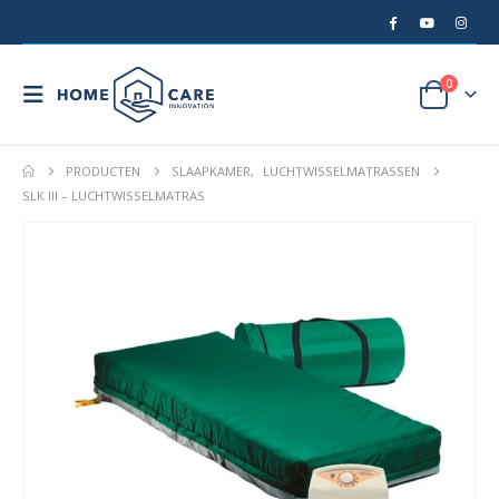
0
PRODUCTEN
SLAAPKAMER
,
LUCHTWISSELMATRASSEN
SLK III – LUCHTWISSELMATRAS