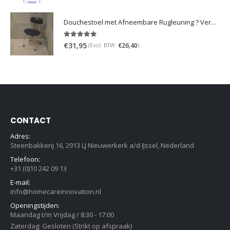
Douchestoel met Afneembare Rugleuning ? Verstelbaar Douchekrukje ? Grijs
5.00
out of 5
€
31,95
€
26,40
(Excl. BTW:
)
CONTACT
Adres:
Steenbakkerij 16, 2913 LJ Nieuwerkerk a/d IJssel, Nederland
Telefoon:
+31 (0)10 242 09 13
E-mail:
info@homecareinnovation.nl
Openingstijden:
Maandag t/m Vrijdag / 8:30 - 17:00
Zaterdag: Gesloten (Strikt op afspraak)