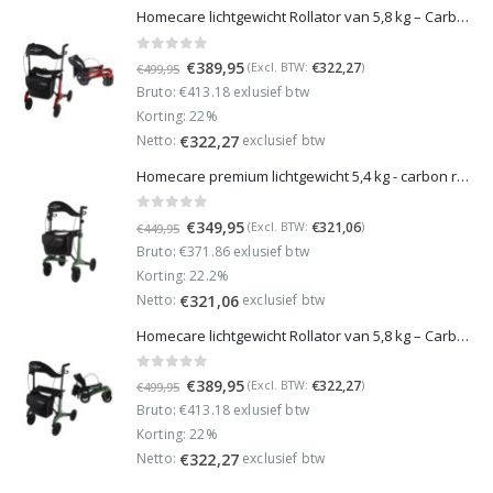
Homecare lichtgewicht Rollator van 5,8 kg – Carbon rollator tot 150 kg draaggewicht – Dubbel opvouwbaar en inclusief reistas - Rood
0
out of 5
Oorspronkelijke
Huidige
€
389,95
€
322,27
(Excl. BTW:
)
€
499,95
prijs
prijs
Bruto: €413.18 exlusief btw
was:
is:
Korting: 22%
€499,95.
€389,95.
Netto:
exclusief btw
€
322,27
Homecare premium lichtgewicht 5,4 kg - carbon rollator - 150 kg draaggewicht - Opvouwbaar - Groen - incl stokhouder
0
out of 5
Oorspronkelijke
Huidige
€
349,95
€
321,06
(Excl. BTW:
)
€
449,95
prijs
prijs
Bruto: €371.86 exlusief btw
was:
is:
Korting: 22.2%
€449,95.
€349,95.
Netto:
exclusief btw
€
321,06
Homecare lichtgewicht Rollator van 5,8 kg – Carbon rollator tot 150 kg draaggewicht – Dubbel opvouwbaar en inclusief reistas - Groen
0
out of 5
Oorspronkelijke
Huidige
€
389,95
€
322,27
(Excl. BTW:
)
€
499,95
prijs
prijs
Bruto: €413.18 exlusief btw
was:
is:
Korting: 22%
€499,95.
€389,95.
Netto:
exclusief btw
€
322,27