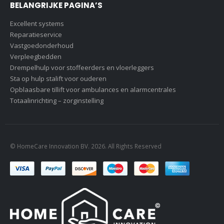
BELANGRIJKE PAGINA’S
Excellent systems
Reparatieservice
Vastgoedonderhoud
Verpleegbedden
Drempelhulp voor stoffeerders en vloerleggers
Sta op hulp stalift voor ouderen
Opblaasbare tillift voor ambulances en alarmcentrales
Totaalinrichting – zorginstelling
© HomeCare Innovation BV. 2026. All Rights Reserved