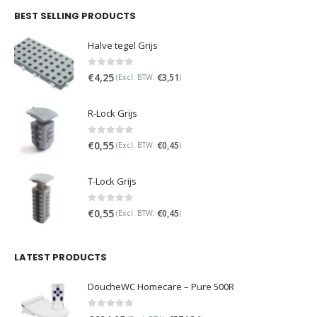
BEST SELLING PRODUCTS
Halve tegel Grijs
0
out of 5
€
4,25
€
3,51
(Excl. BTW:
)
R-Lock Grijs
0
out of 5
€
0,55
€
0,45
(Excl. BTW:
)
T-Lock Grijs
0
out of 5
€
0,55
€
0,45
(Excl. BTW:
)
LATEST PRODUCTS
DoucheWC Homecare – Pure 500R
0
out of 5