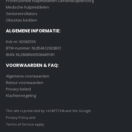
Professionele hulpmiddelen Gehandicaptenzorg
Medische hulpmiddelen
Seniorenrollators
Obesitas bedden
ALGEMENE INFORMATIE:
Kvk-nr: 62042556
BTW-nummer: NL854612920B01
IBAN: NL28ABNA0506449181
VOORWAARDEN & FAQ:
Algemene voorwaarden
Retour voorwaarden
Privacy beleid
Klachtenregeling
This site is protected by reCAPTCHA and the Google
Privacy Policy
and
Terms of Service
apply.