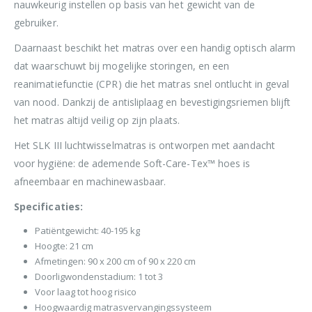
nauwkeurig instellen op basis van het gewicht van de
gebruiker.
Daarnaast beschikt het matras over een handig optisch alarm
dat waarschuwt bij mogelijke storingen, en een
reanimatiefunctie (CPR) die het matras snel ontlucht in geval
van nood. Dankzij de antisliplaag en bevestigingsriemen blijft
het matras altijd veilig op zijn plaats.
Het SLK III luchtwisselmatras is ontworpen met aandacht
voor hygiëne: de ademende Soft-Care-Tex™ hoes is
afneembaar en machinewasbaar.
Specificaties:
Patiëntgewicht: 40-195 kg
Hoogte: 21 cm
Afmetingen: 90 x 200 cm of 90 x 220 cm
Doorligwondenstadium: 1 tot 3
Voor laag tot hoog risico
Hoogwaardig matrasvervangingssysteem