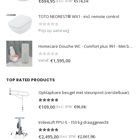
€
694,95
€
574,34
(Excl. BTW:
)
TOTO NEOREST® WX1 - incl. remote control
0
out of 5
Prijs op aanvraag
Homecare Douche WC - Comfort plus 991 - Met brilverwarming
0
out of 5
Vanaf:
€
1,595,00
TOP RATED PRODUCTS
Opklapbare beugel met steunpoot (verstelbaar)
5.00
out of 5
€
109,00
€
90,08
(Excl. BTW:
)
IndeeLift PPU-S - 150 kg draaggewicht
5.00
out of 5
€
2,495,00
€
2,061,98
(Excl. BTW:
)