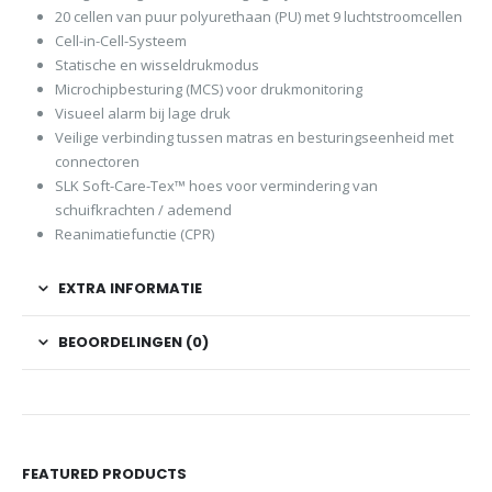
20 cellen van puur polyurethaan (PU) met 9 luchtstroomcellen
Cell-in-Cell-Systeem
Statische en wisseldrukmodus
Microchipbesturing (MCS) voor drukmonitoring
Visueel alarm bij lage druk
Veilige verbinding tussen matras en besturingseenheid met
connectoren
SLK Soft-Care-Tex™ hoes voor vermindering van
schuifkrachten / ademend
Reanimatiefunctie (CPR)
EXTRA INFORMATIE
BEOORDELINGEN (0)
FEATURED PRODUCTS