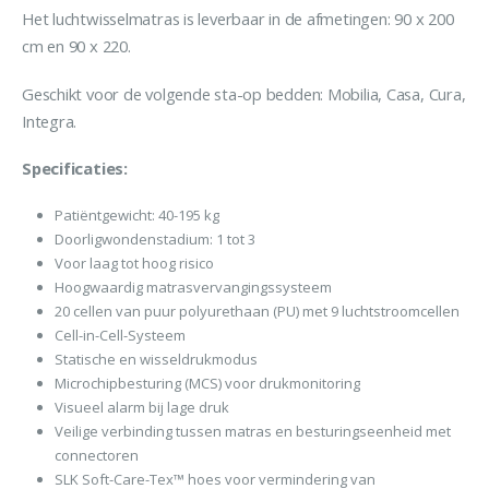
Het luchtwisselmatras is leverbaar in de afmetingen: 90 x 200
cm en 90 x 220.
Geschikt voor de volgende sta-op bedden: Mobilia, Casa, Cura,
Integra.
Specificaties:
Patiëntgewicht: 40-195 kg
Doorligwondenstadium: 1 tot 3
Voor laag tot hoog risico
Hoogwaardig matrasvervangingssysteem
20 cellen van puur polyurethaan (PU) met 9 luchtstroomcellen
Cell-in-Cell-Systeem
Statische en wisseldrukmodus
Microchipbesturing (MCS) voor drukmonitoring
Visueel alarm bij lage druk
Veilige verbinding tussen matras en besturingseenheid met
connectoren
SLK Soft-Care-Tex™ hoes voor vermindering van