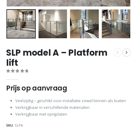
SLP model A – Platform
lift
0
out of 5
Prijs op aanvraag
Veelzijdig – geschikt voor installatie zowel binnen als buiten
Verkrijgbaar in verschillende materialen
Verkrijgbaar met oprijplaten
SKU:
SLPA