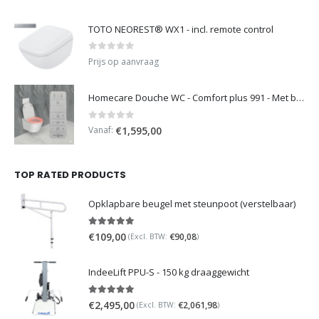
TOTO NEOREST® WX1 - incl. remote control
0
out of 5
Prijs op aanvraag
Homecare Douche WC - Comfort plus 991 - Met brilverwarming
0
out of 5
Vanaf:
€
1,595,00
TOP RATED PRODUCTS
Opklapbare beugel met steunpoot (verstelbaar)
5.00
out of 5
€
109,00
€
90,08
(Excl. BTW:
)
IndeeLift PPU-S - 150 kg draaggewicht
5.00
out of 5
€
2,495,00
€
2,061,98
(Excl. BTW:
)