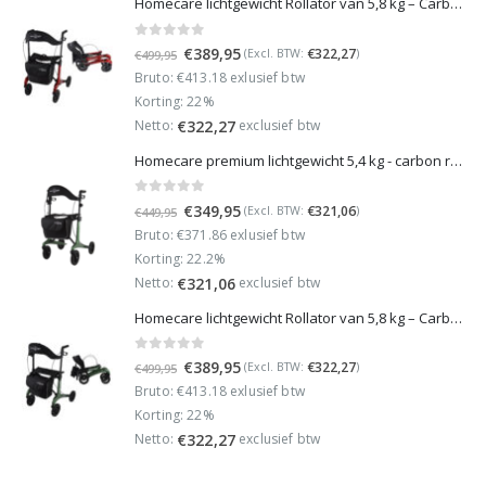
Homecare lichtgewicht Rollator van 5,8 kg – Carbon rollator tot 150 kg draaggewicht – Dubbel opvouwbaar en inclusief reistas - Rood
0
out of 5
Oorspronkelijke
Huidige
€
389,95
€
322,27
(Excl. BTW:
)
€
499,95
prijs
prijs
Bruto: €413.18 exlusief btw
was:
is:
Korting: 22%
€499,95.
€389,95.
Netto:
exclusief btw
€
322,27
Homecare premium lichtgewicht 5,4 kg - carbon rollator - 150 kg draaggewicht - Opvouwbaar - Groen - incl stokhouder
0
out of 5
Oorspronkelijke
Huidige
€
349,95
€
321,06
(Excl. BTW:
)
€
449,95
prijs
prijs
Bruto: €371.86 exlusief btw
was:
is:
Korting: 22.2%
€449,95.
€349,95.
Netto:
exclusief btw
€
321,06
Homecare lichtgewicht Rollator van 5,8 kg – Carbon rollator tot 150 kg draaggewicht – Dubbel opvouwbaar en inclusief reistas - Groen
0
out of 5
Oorspronkelijke
Huidige
€
389,95
€
322,27
(Excl. BTW:
)
€
499,95
prijs
prijs
Bruto: €413.18 exlusief btw
was:
is:
Korting: 22%
€499,95.
€389,95.
Netto:
exclusief btw
€
322,27