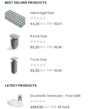
BEST SELLING PRODUCTS
Halve tegel Grijs
0
out of 5
€
4,25
€
3,51
(Excl. BTW:
)
R-Lock Grijs
0
out of 5
€
0,55
€
0,45
(Excl. BTW:
)
T-Lock Grijs
0
out of 5
€
0,55
€
0,45
(Excl. BTW:
)
LATEST PRODUCTS
DoucheWC Homecare – Pure 500R
0
out of 5
€
694,95
€
574,34
(Excl. BTW:
)