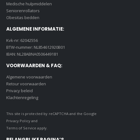
Medische hulpmiddelen
Seniorenrollators
Obesitas bedden
ALGEMENE INFORMATIE:
Kvk-nr: 62042556
BTW-nummer: NL854612920B01
IBAN: NL28ABNA0506449181
VOORWAARDEN & FAQ:
Algemene voorwaarden
Retour voorwaarden
Privacy beleid
Klachtenregeling
This site is protected by reCAPTCHA and the Google
Privacy Policy
and
Terms of Service
apply.
BELANGRIJKE PAGINA’S