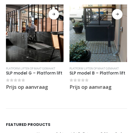
PLATFORM LIFTEN OP MAAT GEMAAKT
PLATFORM LIFTEN OP MAAT GEMAAKT
SLP model G – Platform lift
SLP model B – Platform lift
0
out of 5
0
out of 5
Prijs op aanvraag
Prijs op aanvraag
FEATURED PRODUCTS