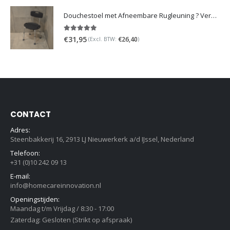
Douchestoel met Afneembare Rugleuning ? Verstelbaar Douchekrukje ? Grijs
5.00
out of 5
€
31,95
€
26,40
(Excl. BTW:
)
CONTACT
Adres:
Steenbakkerij 16, 2913 LJ Nieuwerkerk a/d IJssel, Nederland
Telefoon:
+31 (0)10 242 09 13
E-mail:
info@homecareinnovation.nl
Openingstijden:
Maandag t/m Vrijdag / 8:30 - 17:00
Zaterdag: Gesloten (Strikt op afspraak)