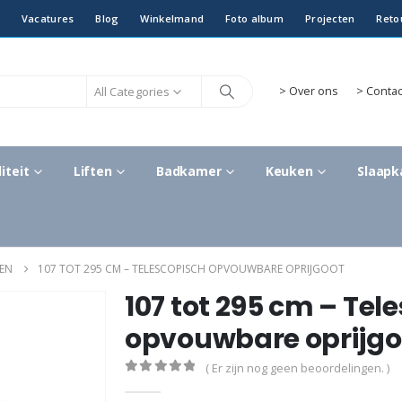
Vacatures
Blog
Winkelmand
Foto album
Projecten
Reto
All Categories
>
Over ons
> Contac
iteit
Liften
Badkamer
Keuken
Slaap
EN
107 TOT 295 CM – TELESCOPISCH OPVOUWBARE OPRIJGOOT
107 tot 295 cm – Tel
opvouwbare oprijgo
( Er zijn nog geen beoordelingen. )
0
out of 5