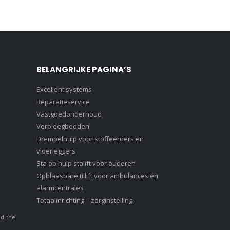
BELANGRIJKE PAGINA’S
Excellent systems
Reparatieservice
Vastgoedonderhoud
Verpleegbedden
Drempelhulp voor stoffeerders en
vloerleggers
Sta op hulp stalift voor ouderen
Opblaasbare tillift voor ambulances en
alarmcentrales
Totaalinrichting – zorginstelling
nd the