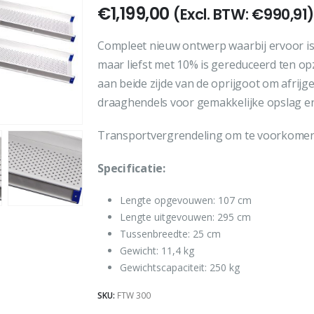
€
1,199,00
(Excl. BTW:
€
990,91
)
Compleet nieuw ontwerp waarbij ervoor is
maar liefst met 10% is gereduceerd ten op
aan beide zijde van de oprijgoot om afri
draaghendels voor gemakkelijke opslag en
Transportvergrendeling om te voorkomen 
Specificatie:
Lengte opgevouwen: 107 cm
Lengte uitgevouwen: 295 cm
Tussenbreedte: 25 cm
Gewicht: 11,4 kg
Gewichtscapaciteit: 250 kg
SKU:
FTW 300