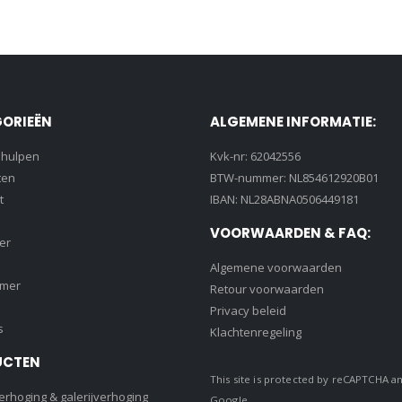
ORIEËN
ALGEMENE INFORMATIE:
lhulpen
Kvk-nr: 62042556
ten
BTW-nummer: NL854612920B01
t
IBAN: NL28ABNA0506449181
VOORWAARDEN & FAQ:
er
Algemene voorwaarden
amer
Retour voorwaarden
Privacy beleid
s
Klachtenregeling
UCTEN
This site is protected by reCAPTCHA a
rhoging & galerijverhoging
Google