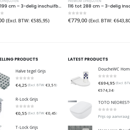
 OPRIJGOTEN
PREMIUM OPRIJGOTEN
87 tot 199 cm – 3-delig inschuifbare oprijgoten
of 5
0
out of 5
00
€
779,00
(Excl. BTW:
€
585,95
)
(Excl. BTW:
€
643,8
SELLING PRODUCTS
LATEST PRODUCTS
Halve tegel Grijs
0
out of 5
€
694,95
(Excl. BT
0
out of 5
€
4,25
€
3,51
(Excl. BTW:
)
€
574,34
)
R-Lock Grijs
0
out of 5
€
0,55
€
0,45
(Excl. BTW:
)
0
out of 5
Prijs op aanvraag
T-Lock Grijs