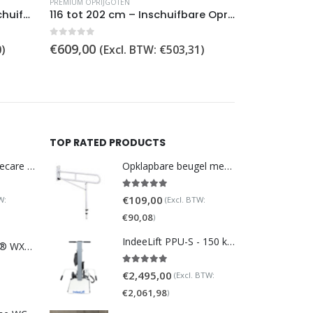
PREMIUM OPRIJGOTEN
116 tot 288 cm – 3-delig Inschuifbare Oprijgoten
116 tot 202 cm – Inschuifbare Oprijgoten
0
out of 5
€
609,00
0
)
(Excl. BTW:
€
503,31
)
TOP RATED PRODUCTS
DoucheWC Homecare – Pure 500R
Opklapbare beugel met steunpoot (verstelbaar)
5.00
out of 5
€
109,00
W:
(Excl. BTW:
€
90,08
)
IndeeLift PPU-S - 150 kg draaggewicht
TOTO NEOREST® WX1 - incl. remote control
5.00
out of 5
€
2,495,00
(Excl. BTW:
€
2,061,98
)