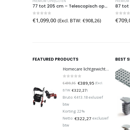
PREMIUM OPRIJGOTEN
PREMIUM
77 tot 205 cm – Telescopisch opvouwbare oprijgoot
0
out of 5
0
out 
€
1,099,00
€
709,
(Excl. BTW:
€
908,26
)
FEATURED PRODUCTS
BEST 
Homecare lichtgewicht Rollator van 5,8 kg – Carbon rollator tot 150 kg draaggewicht – Dubbel opvouwbaar en inclusief reistas - Rood
0
out of 5
Oorspronkelijke
Huidige
€
389,95
(Excl.
€
499,95
prijs
prijs
€
322,27
BTW:
)
was:
is:
Bruto: €413.18 exlusief
€499,95.
€389,95.
btw
Korting: 22%
Netto:
exclusief
€
322,27
btw