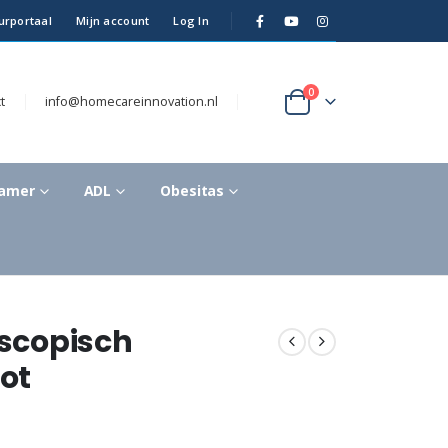
urportaal
Mijn account
Log In
0
t
info@homecareinnovation.nl
kamer
ADL
Obesitas
escopisch
ot