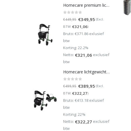
Homecare premium lichtgewicht 5,4 kg - carbon rollator - 150 kg draaggewicht - Opvouwbaar - Groen - incl stokhouder
0
out of 5
Oorspronkelijke
Huidige
€
349,95
(Excl.
€
449,95
prijs
prijs
€
321,06
BTW:
)
was:
is:
Bruto: €371.86 exlusief
€449,95.
€349,95.
btw
Korting: 22.2%
Netto:
exclusief
€
321,06
btw
Homecare lichtgewicht Rollator van 5,8 kg – Carbon rollator tot 150 kg draaggewicht – Dubbel opvouwbaar en inclusief reistas - Groen
0
out of 5
Oorspronkelijke
Huidige
€
389,95
(Excl.
€
499,95
prijs
prijs
€
322,27
BTW:
)
was:
is:
Bruto: €413.18 exlusief
€499,95.
€389,95.
btw
Korting: 22%
Netto:
exclusief
€
322,27
btw