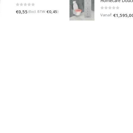
0
out of 5
€
0,55
€
0,45
(Excl. BTW:
)
0
out of 5
Vanaf:
€
1,595,0