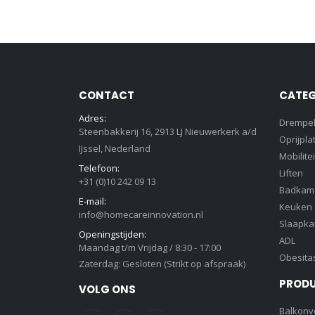
CONTACT
CATEG
Adres:
Drempe
Steenbakkerij 16, 2913 LJ Nieuwerkerk a/d
Oprijpla
IJssel, Nederland
Mobilitei
Telefoon:
Liften
+31 (0)10 242 09 13
Badkam
E-mail:
Keuken
info@homecareinnovation.nl
Slaapk
Openingstijden:
ADL
Maandag t/m Vrijdag / 8:30 - 17:00
Obesita
Zaterdag: Gesloten (Strikt op afspraak)
PROD
VOLG ONS
Balkonve