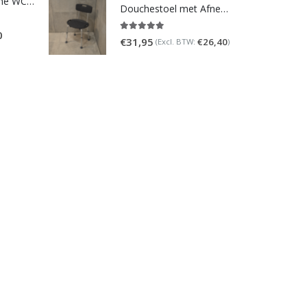
Homecare Douche WC - Comfort plus 991 - Met brilverwarming
Douchestoel met Afneembare Rugleuning ? Verstelbaar Douchekrukje ? Grijs
0
5.00
out of 5
€
31,95
€
26,40
(Excl. BTW:
)