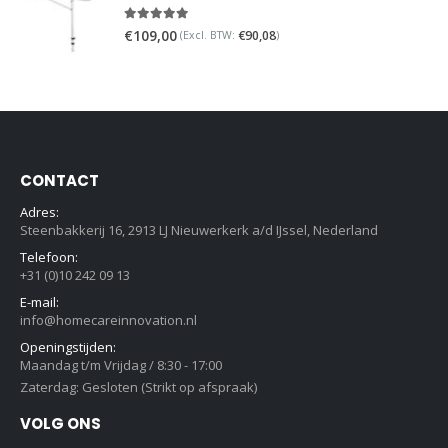
5.00
out of 5
€
109,00
€
90,08
(Excl. BTW:
)
CONTACT
Adres:
Steenbakkerij 16, 2913 LJ Nieuwerkerk a/d IJssel, Nederland
Telefoon:
+31 (0)10 242 09 13
E-mail:
info@homecareinnovation.nl
Openingstijden:
Maandag t/m Vrijdag / 8:30 - 17:00
Zaterdag: Gesloten (Strikt op afspraak)
VOLG ONS