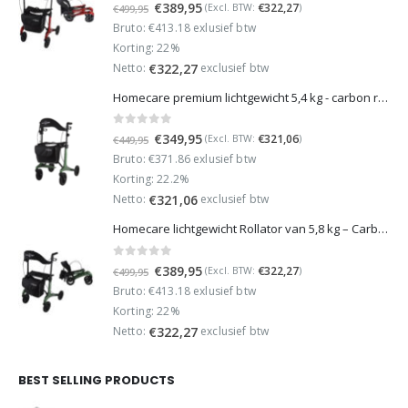
0
out of 5
Oorspronkelijke
Huidige
€
389,95
€
322,27
(Excl. BTW:
)
€
499,95
prijs
prijs
Bruto: €413.18 exlusief btw
was:
is:
Korting: 22%
€499,95.
€389,95.
Netto:
exclusief btw
€
322,27
Homecare premium lichtgewicht 5,4 kg - carbon rollator - 150 kg draaggewicht - Opvouwbaar - Groen - incl stokhouder
0
out of 5
Oorspronkelijke
Huidige
€
349,95
€
321,06
(Excl. BTW:
)
€
449,95
prijs
prijs
Bruto: €371.86 exlusief btw
was:
is:
Korting: 22.2%
€449,95.
€349,95.
Netto:
exclusief btw
€
321,06
Homecare lichtgewicht Rollator van 5,8 kg – Carbon rollator tot 150 kg draaggewicht – Dubbel opvouwbaar en inclusief reistas - Groen
0
out of 5
Oorspronkelijke
Huidige
€
389,95
€
322,27
(Excl. BTW:
)
€
499,95
prijs
prijs
Bruto: €413.18 exlusief btw
was:
is:
Korting: 22%
€499,95.
€389,95.
Netto:
exclusief btw
€
322,27
BEST SELLING PRODUCTS