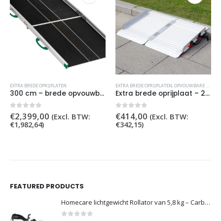
EXTRA BREDE OPRIJPLATEN
EXTRA BREDE OPRIJPLATEN
,
OPVOUWBARE OPRIJPLATEN
300 cm – brede opvouwbare oprijplaat
Extra brede oprijplaat – 240 cm – opvouwbaar
0
out of 5
0
out of 5
€
2,399,00
€
414,00
(Excl. BTW:
(Excl. BTW:
€
1,982,64
)
€
342,15
)
FEATURED PRODUCTS
Homecare lichtgewicht Rollator van 5,8 kg – Carbon rollator tot 150 kg draaggewicht – Dubbel opvouwbaar en inclusief reistas - Rood