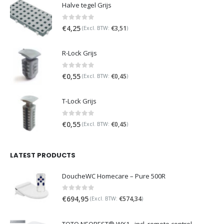
Halve tegel Grijs
0
out of 5
€
4,25
€
3,51
(Excl. BTW:
)
R-Lock Grijs
0
out of 5
€
0,55
€
0,45
(Excl. BTW:
)
T-Lock Grijs
0
out of 5
€
0,55
€
0,45
(Excl. BTW:
)
LATEST PRODUCTS
DoucheWC Homecare – Pure 500R
0
out of 5
€
694,95
€
574,34
(Excl. BTW:
)
TOTO NEOREST® WX1 - incl. remote control