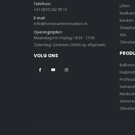
Telefoon:
Liften
+31 (0)10 242 09 13
Badkam
E-mail:
Keuken
info@homecareinnovation.nl
Slaapk
Openingstijden:
ADL
Maandag t/m Vrijdag / 8:30 - 17:00
Obesita
Zaterdag: Gesloten (Strikt op afspraak)
PROD
VOLG ONS
Balkonve
Hulpmid
Profess
Gehandi
Medisch
Senioren
Obesita