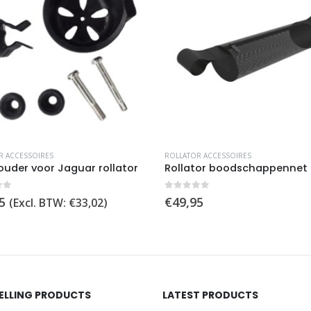
Dit product heeft meerdere variaties. Deze optie kan gekozen worden op de productpagina
 ACCESSOIRES
ROLLATOR ACCESSOIRES
uder voor Jaguar rollator
of 5
0
out of 5
5
€
49,95
(Excl. BTW:
€
33,02
)
SELLING PRODUCTS
LATEST PRODUCTS