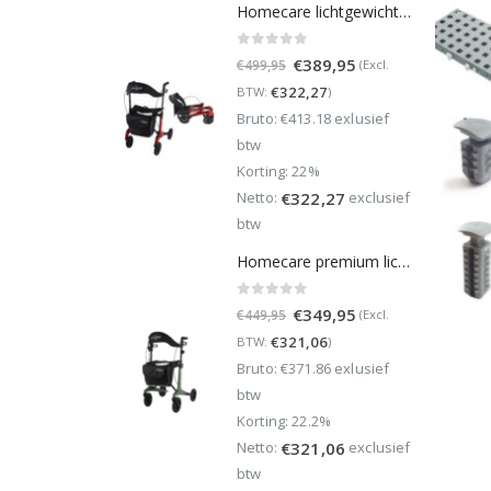
Homecare lichtgewicht Rollator van 5,8 kg – Carbon rollator tot 150 kg draaggewicht – Dubbel opvouwbaar en inclusief reistas - Rood
0
out of 5
Oorspronkelijke
Huidige
€
389,95
(Excl.
€
499,95
prijs
prijs
€
322,27
BTW:
)
was:
is:
Bruto: €413.18 exlusief
€499,95.
€389,95.
btw
Korting: 22%
Netto:
exclusief
€
322,27
btw
Homecare premium lichtgewicht 5,4 kg - carbon rollator - 150 kg draaggewicht - Opvouwbaar - Groen - incl stokhouder
0
out of 5
Oorspronkelijke
Huidige
€
349,95
(Excl.
€
449,95
prijs
prijs
€
321,06
BTW:
)
was:
is:
Bruto: €371.86 exlusief
€449,95.
€349,95.
btw
Korting: 22.2%
Netto:
exclusief
€
321,06
btw