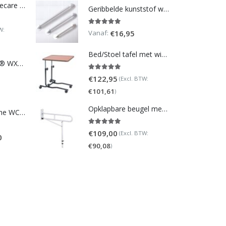
DoucheWC Homecare – Pure 500R
Geribbelde kunststof wandbeugel
W:
5.00
out of 5
Vanaf:
€
16,95
Bed/Stoel tafel met wielen (verstelbaar)
TOTO NEOREST® WX1 - incl. remote control
5.00
out of 5
€
122,95
(Excl. BTW:
€
101,61
)
Opklapbare beugel met steunpoot (verstelbaar)
Homecare Douche WC - Comfort plus 991 - Met brilverwarming
5.00
out of 5
€
109,00
(Excl. BTW:
0
€
90,08
)