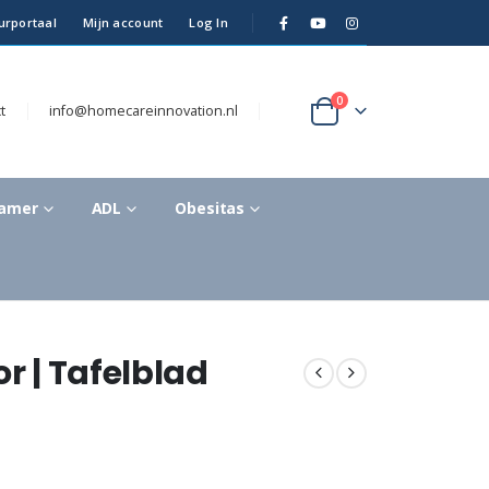
urportaal
Mijn account
Log In
0
t
info@homecareinnovation.nl
kamer
ADL
Obesitas
r | Tafelblad