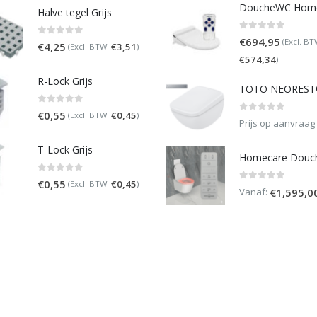
Halve tegel Grijs
0
out of 5
€
694,95
(Excl. BT
0
out of 5
€
4,25
€
3,51
(Excl. BTW:
)
€
574,34
)
R-Lock Grijs
0
out of 5
€
0,55
€
0,45
(Excl. BTW:
)
0
out of 5
Prijs op aanvraag
T-Lock Grijs
0
out of 5
€
0,55
€
0,45
(Excl. BTW:
)
0
out of 5
Vanaf:
€
1,595,0