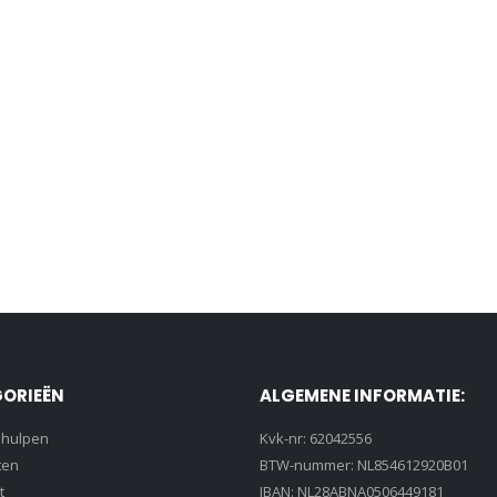
ORIEËN
ALGEMENE INFORMATIE:
lhulpen
Kvk-nr: 62042556
ten
BTW-nummer: NL854612920B01
t
IBAN: NL28ABNA0506449181