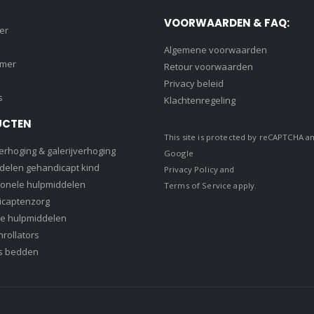
VOORWAARDEN & FAQ:
er
Algemene voorwaarden
amer
Retour voorwaarden
Privacy beleid
s
Klachtenregeling
UCTEN
This site is protected by reCAPTCHA a
rhoging & galerijverhoging
Google
delen gehandicapt kind
Privacy Policy
and
ionele hulpmiddelen
Terms of Service
apply.
captenzorg
e hulpmiddelen
rollators
s bedden