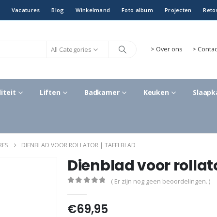
Vacatures
Blog
Winkelmand
Foto album
Projecten
Reto
All Categories
>
Over ons
> Contac
iteit
Liften
Badkamer
Keuken
Slaap
RES
DIENBLAD VOOR ROLLATOR | TAFELBLAD
Dienblad voor rollato
( Er zijn nog geen beoordelingen. )
0
out of 5
€
69,95