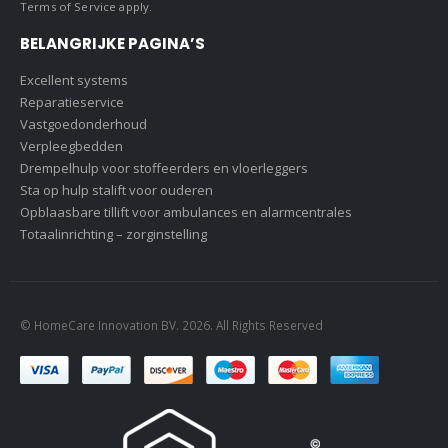
Terms of Service
apply.
BELANGRIJKE PAGINA’S
Excellent systems
Reparatieservice
Vastgoedonderhoud
Verpleegbedden
Drempelhulp voor stoffeerders en vloerleggers
Sta op hulp stalift voor ouderen
Opblaasbare tillift voor ambulances en alarmcentrales
Totaalinrichting – zorginstelling
© HomeCare Innovation BV. 2026. All Rights Reserved