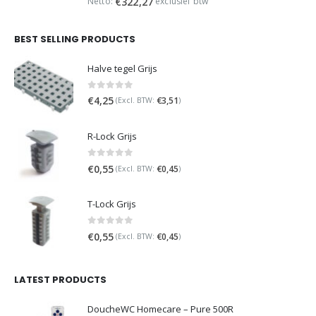
Netto:
exclusief btw
€
322,27
BEST SELLING PRODUCTS
Halve tegel Grijs
0
out of 5
€
4,25
€
3,51
(Excl. BTW:
)
R-Lock Grijs
0
out of 5
€
0,55
€
0,45
(Excl. BTW:
)
T-Lock Grijs
0
out of 5
€
0,55
€
0,45
(Excl. BTW:
)
LATEST PRODUCTS
DoucheWC Homecare – Pure 500R