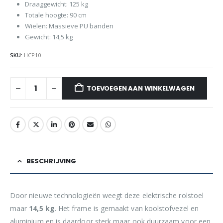
Draaggewicht: 125 kg
Totale hoogte: 90 cm
Wielen: Massieve PU banden
Gewicht: 14,5 kg
SKU:
HCP10
TOEVOEGEN AAN WINKELWAGEN
BESCHRIJVING
Door nieuwe technologieën weegt deze elektrische rolstoel
maar
14,5 kg
. Het frame is gemaakt van koolstofvezel en
aluminium en is daardoor sterk maar ook duurzaam voor een