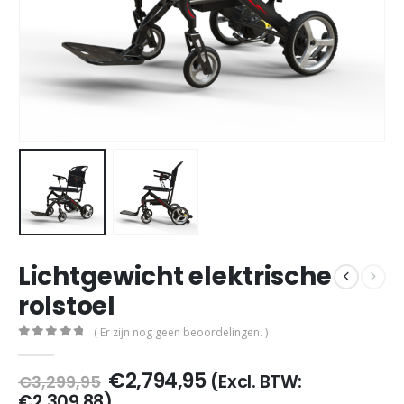
Lichtgewicht elektrische
rolstoel
( Er zijn nog geen beoordelingen. )
0
out of 5
Oorspronkelijke
Huidige
€
2,794,95
(Excl. BTW:
€
3,299,95
prijs
prijs
€
2,309,88
)