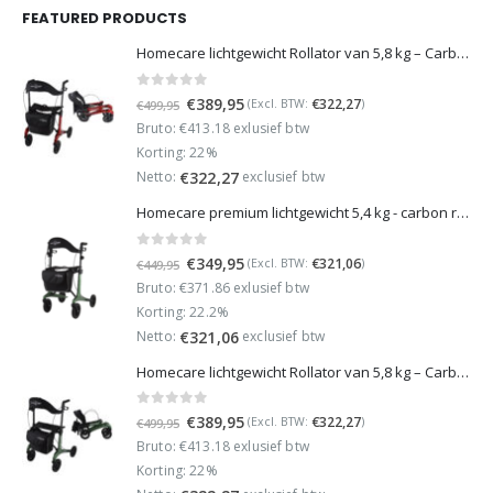
FEATURED PRODUCTS
Homecare lichtgewicht Rollator van 5,8 kg – Carbon rollator tot 150 kg draaggewicht – Dubbel opvouwbaar en inclusief reistas - Rood
0
out of 5
Oorspronkelijke
Huidige
€
389,95
€
322,27
(Excl. BTW:
)
€
499,95
prijs
prijs
Bruto: €413.18 exlusief btw
was:
is:
Korting: 22%
€499,95.
€389,95.
Netto:
exclusief btw
€
322,27
Homecare premium lichtgewicht 5,4 kg - carbon rollator - 150 kg draaggewicht - Opvouwbaar - Groen - incl stokhouder
0
out of 5
Oorspronkelijke
Huidige
€
349,95
€
321,06
(Excl. BTW:
)
€
449,95
prijs
prijs
Bruto: €371.86 exlusief btw
was:
is:
Korting: 22.2%
€449,95.
€349,95.
Netto:
exclusief btw
€
321,06
Homecare lichtgewicht Rollator van 5,8 kg – Carbon rollator tot 150 kg draaggewicht – Dubbel opvouwbaar en inclusief reistas - Groen
0
out of 5
Oorspronkelijke
Huidige
€
389,95
€
322,27
(Excl. BTW:
)
€
499,95
prijs
prijs
Bruto: €413.18 exlusief btw
was:
is:
Korting: 22%
€499,95.
€389,95.