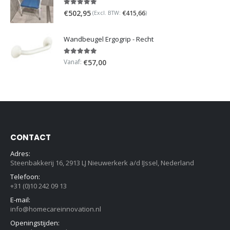
5.00
out of 5
€
502,95
€
415,66
(Excl. BTW:
)
Wandbeugel Ergogrip - Recht
5.00
out of 5
Vanaf:
€
57,00
CONTACT
Adres:
Steenbakkerij 16, 2913 LJ Nieuwerkerk a/d IJssel, Nederland
Telefoon:
+31 (0)10 242 09 13
E-mail:
info@homecareinnovation.nl
Openingstijden: