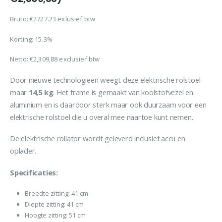
was:
is:
€3,299,95.
€2,794,95.
Bruto: €2727.23 exlusief btw
Korting: 15.3%
Netto:
€
2,309,88
exclusief btw
Door nieuwe technologieën weegt deze elektrische rolstoel
maar
14,5 kg
. Het frame is gemaakt van koolstofvezel en
aluminium en is daardoor sterk maar ook duurzaam voor een
elektrische rolstoel die u overal mee naartoe kunt nemen.
De elektrische rollator wordt geleverd inclusief accu en
oplader.
Specificaties:
Breedte zitting: 41 cm
Diepte zitting: 41 cm
Hoogte zitting: 51 cm