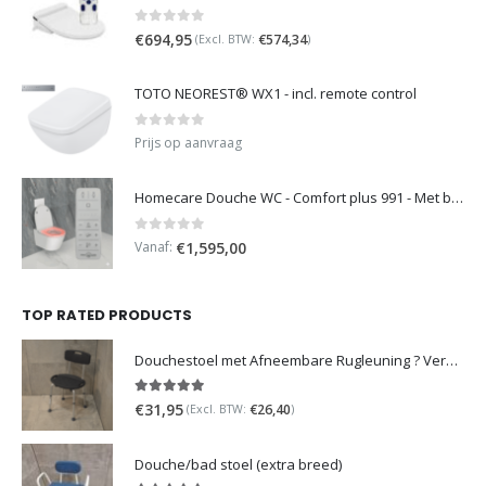
0
out of 5
€
694,95
€
574,34
(Excl. BTW:
)
TOTO NEOREST® WX1 - incl. remote control
0
out of 5
Prijs op aanvraag
Homecare Douche WC - Comfort plus 991 - Met brilverwarming
0
out of 5
Vanaf:
€
1,595,00
TOP RATED PRODUCTS
Douchestoel met Afneembare Rugleuning ? Verstelbaar Douchekrukje ? Grijs
5.00
out of 5
€
31,95
€
26,40
(Excl. BTW:
)
Douche/bad stoel (extra breed)