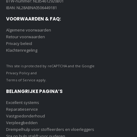
BTW-nummer: NL854612920B01
IBAN: NL28ABNA0506449181
VOORWAARDEN & FAQ:
Algemene voorwaarden
Retour voorwaarden
Privacy beleid
Klachtenregeling
This site is protected by reCAPTCHA and the Google
Privacy Policy
and
Terms of Service
apply.
BELANGRIJKE PAGINA’S
Excellent systems
Reparatieservice
Vastgoedonderhoud
Verpleegbedden
Drempelhulp voor stoffeerders en vloerleggers
Sta op hulp stalift voor ouderen