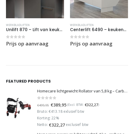
WERKBLADLIFTEN
WERKBLADLIFTEN
Unilift 870 – Lift van keukenapparaten
Centerlift 6490 – keukeneilandlift
0
out of 5
0
out of 5
Prijs op aanvraag
Prijs op aanvraag
FEATURED PRODUCTS
Homecare lichtgewicht Rollator van 5,8 kg – Carbon rollator tot 150 kg draaggewicht – Dubbel opvouwbaar en inclusief reistas - Rood
0
out of 5
Oorspronkelijke
Huidige
€
389,95
€
322,27
(Excl. BTW:
)
€
499,95
prijs
prijs
Bruto: €413.18 exlusief btw
was:
is:
Korting: 22%
€499,95.
€389,95.
Netto:
exclusief btw
€
322,27