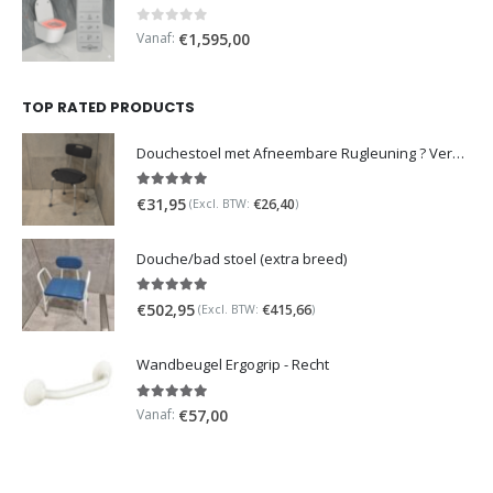
0
out of 5
Vanaf:
€
1,595,00
TOP RATED PRODUCTS
Douchestoel met Afneembare Rugleuning ? Verstelbaar Douchekrukje ? Grijs
5.00
out of 5
€
31,95
€
26,40
(Excl. BTW:
)
Douche/bad stoel (extra breed)
5.00
out of 5
€
502,95
€
415,66
(Excl. BTW:
)
Wandbeugel Ergogrip - Recht
5.00
out of 5
Vanaf:
€
57,00