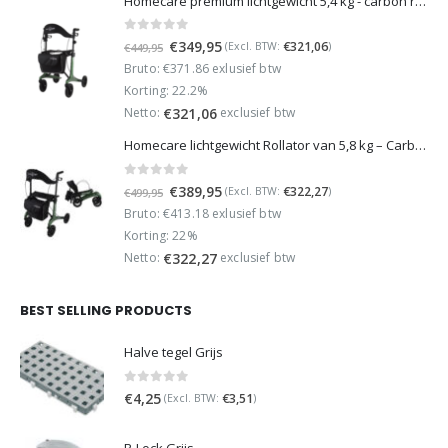
Homecare premium lichtgewicht 5,4 kg - carbon rollator - 150 kg draaggewicht - Opvouwbaar - Groen - incl stokhouder
0
out of 5
Oorspronkelijke
Huidige
€
349,95
€
321,06
(Excl. BTW:
)
€
449,95
prijs
prijs
Bruto: €371.86 exlusief btw
was:
is:
Korting: 22.2%
€449,95.
€349,95.
Netto:
exclusief btw
€
321,06
Homecare lichtgewicht Rollator van 5,8 kg – Carbon rollator tot 150 kg draaggewicht – Dubbel opvouwbaar en inclusief reistas - Groen
0
out of 5
Oorspronkelijke
Huidige
€
389,95
€
322,27
(Excl. BTW:
)
€
499,95
prijs
prijs
Bruto: €413.18 exlusief btw
was:
is:
Korting: 22%
€499,95.
€389,95.
Netto:
exclusief btw
€
322,27
BEST SELLING PRODUCTS
Halve tegel Grijs
0
out of 5
€
4,25
€
3,51
(Excl. BTW:
)