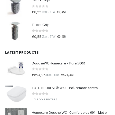
R-Lock Grijs
0
out of 5
€
0,55
€
0,45
(Excl. BTW:
)
T-Lock Grijs
0
out of 5
€
0,55
€
0,45
(Excl. BTW:
)
LATEST PRODUCTS
DoucheWC Homecare – Pure 500R
0
out of 5
€
694,95
€
574,34
(Excl. BTW:
)
TOTO NEOREST® WX1 - incl. remote control
0
out of 5
Prijs op aanvraag
Homecare Douche WC - Comfort plus 991 - Met brilverwarming