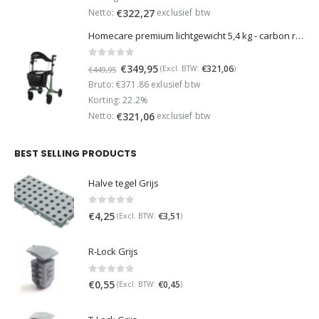
€499,95.
€389,95.
Netto:
exclusief btw
€
322,27
Homecare premium lichtgewicht 5,4 kg - carbon rollator - 150 kg draaggewicht - Opvouwbaar - Groen - incl stokhouder
0
out of 5
Oorspronkelijke
Huidige
€
349,95
€
321,06
(Excl. BTW:
)
€
449,95
prijs
prijs
Bruto: €371.86 exlusief btw
was:
is:
Korting: 22.2%
€449,95.
€349,95.
Netto:
exclusief btw
€
321,06
BEST SELLING PRODUCTS
Halve tegel Grijs
0
out of 5
€
4,25
€
3,51
(Excl. BTW:
)
R-Lock Grijs
0
out of 5
€
0,55
€
0,45
(Excl. BTW:
)