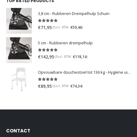
TOP RATED PRODUCTS
3,8 cm - Rubberen Drempelhulp Schuin
5.00
out of 5
€
71,95
€
59,46
(Excl. BTW:
)
5 cm - Rubberen drempelhulp
5.00
out of 5
€
142,95
€
118,14
(Excl. BTW:
)
Opvouwbare douchestoel tot 136 kg - Hygiëne uitsparing en verstelbaar
5.00
out of 5
€
89,95
€
74,34
(Excl. BTW:
)
CONTACT