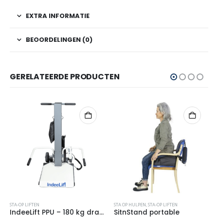
EXTRA INFORMATIE
BEOORDELINGEN (0)
GERELATEERDE PRODUCTEN
STA-OP LIFTEN
STA OP HULPEN
,
STA-OP LIFTEN
IndeeLift PPU – 180 kg draaggewicht
SitnStand portable