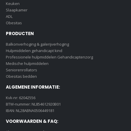
Keuken
Slaapkamer
ADL
Obesitas
PRODUCTEN
Balkonverhoging & galerijverhoging
Hulpmiddelen gehandicapt kind
Professionele hulpmiddelen Gehandicaptenzorg
Medische hulpmiddelen
Seniorenrollators
Obesitas bedden
ALGEMENE INFORMATIE:
Kvk-nr: 62042556
BTW-nummer: NL854612920B01
IBAN: NL28ABNA0506449181
VOORWAARDEN & FAQ: