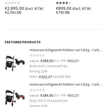
0
out of 5
4.00
out of 5
€
2,895,00
€
899,00
(Excl. BTW:
(Excl. BTW:
€
2,392,56
)
€
742,98
)
FEATURED PRODUCTS
Homecare lichtgewicht Rollator van 5,8 kg – Carbon rollator tot 150 kg draaggewicht – Dubbel opvouwbaar en inclusief reistas - Zwart
0
out of 5
Oorspronkelijke
Huidige
€
389,95
€
322,27
(Excl. BTW:
)
€
499,95
prijs
prijs
Bruto: €413.18 exlusief btw
was:
is:
Korting: 22%
€499,95.
€389,95.
Netto:
exclusief btw
€
322,27
Homecare lichtgewicht Rollator van 5,8 kg – Carbon rollator tot 150 kg draaggewicht – Dubbel opvouwbaar en inclusief reistas - Rood
0
out of 5
Oorspronkelijke
Huidige
€
389,95
€
322,27
(Excl. BTW:
)
€
499,95
prijs
prijs
Bruto: €413.18 exlusief btw
was:
is:
Korting: 22%