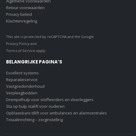
Algemene voorwaarden
Retour voorwaarden
Privacy beleid
Klachtenregeling
This site is protected by reCAPTCHA and the Google
Privacy Policy
and
Terms of Service
apply.
BELANGRIJKE PAGINA’S
Excellent systems
Reparatieservice
Vastgoedonderhoud
Verpleegbedden
Drempelhulp voor stoffeerders en vloerleggers
Sta op hulp stalift voor ouderen
Opblaasbare tillift voor ambulances en alarmcentrales
Totaalinrichting – zorginstelling