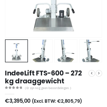
IndeeLift FTS-600 – 272
kg draaggewicht
( Er zijn nog geen beoordelingen. )
0
out of 5
€
3,395,00
(Excl. BTW:
€
2,805,79
)