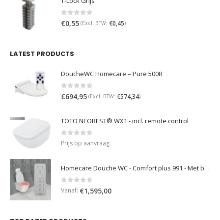
T-Lock Grijs
0
out of 5
€
0,55
€
0,45
(Excl. BTW:
)
LATEST PRODUCTS
DoucheWC Homecare – Pure 500R
0
out of 5
€
694,95
€
574,34
(Excl. BTW:
)
TOTO NEOREST® WX1 - incl. remote control
0
out of 5
Prijs op aanvraag
Homecare Douche WC - Comfort plus 991 - Met brilverwarming
0
out of 5
Vanaf:
€
1,595,00