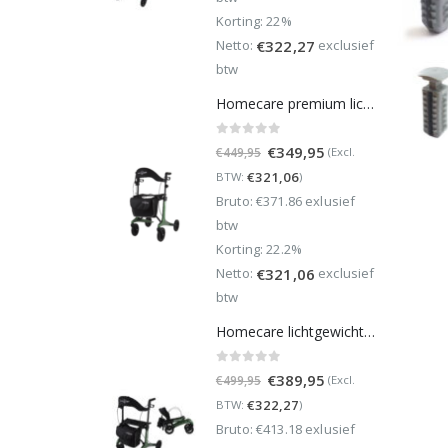
Korting: 22%
Netto:
exclusief
€
322,27
btw
Homecare premium lichtgewicht 5,4 kg - carbon rollator - 150 kg draaggewicht - Opvouwbaar - Groen - incl stokhouder
0
out of 5
Oorspronkelijke
Huidige
€
349,95
(Excl.
€
449,95
prijs
prijs
€
321,06
BTW:
)
was:
is:
Bruto: €371.86 exlusief
€449,95.
€349,95.
btw
Korting: 22.2%
Netto:
exclusief
€
321,06
btw
Homecare lichtgewicht Rollator van 5,8 kg – Carbon rollator tot 150 kg draaggewicht – Dubbel opvouwbaar en inclusief reistas - Groen
0
out of 5
Oorspronkelijke
Huidige
€
389,95
(Excl.
€
499,95
prijs
prijs
€
322,27
BTW:
)
was:
is:
Bruto: €413.18 exlusief