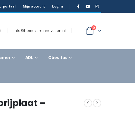
urportaal
Mijn account
Log In
0
t
info@homecareinnovation.nl
kamer
ADL
Obesitas
prijplaat –