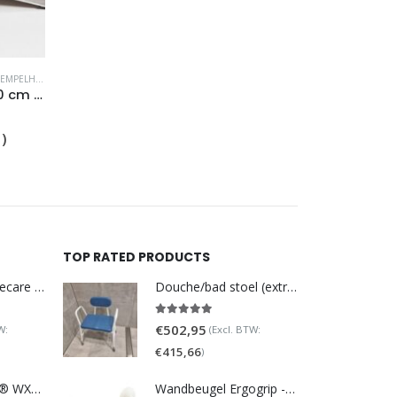
PELHULPEN
Aluminium drempelhulp – 10 cm hoog
1
)
TOP RATED PRODUCTS
DoucheWC Homecare – Pure 500R
Douche/bad stoel (extra breed)
5.00
out of 5
€
502,95
W:
(Excl. BTW:
€
415,66
)
TOTO NEOREST® WX1 - incl. remote control
Wandbeugel Ergogrip - Recht