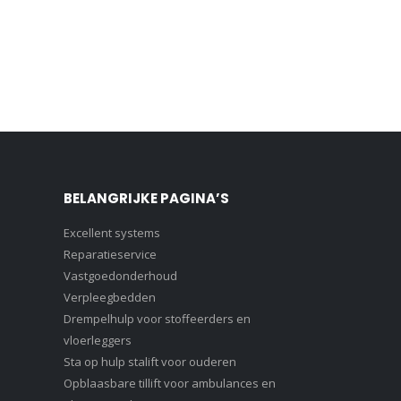
BELANGRIJKE PAGINA’S
Excellent systems
Reparatieservice
Vastgoedonderhoud
Verpleegbedden
Drempelhulp voor stoffeerders en
vloerleggers
Sta op hulp stalift voor ouderen
Opblaasbare tillift voor ambulances en