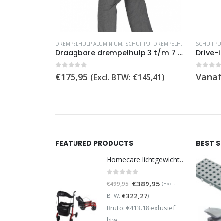
Dit product heeft meerdere variaties. Deze optie
DREMPELHULP ALUMINIUM
,
SCHUIFPUI DREMPELHULPEN
SCHUIFPU
Draagbare drempelhulp 3 t/m 7 cm
Drive-
0
out of 5
0
out 
€
175,95
Vanaf
(Excl. BTW:
€
145,41
)
FEATURED PRODUCTS
BEST 
Homecare lichtgewicht Rollator van 5,8 kg – Carbon rollator tot 150 kg draaggewicht – Dubbel opvouwbaar en inclusief reistas - Rood
0
out of 5
Oorspronkelijke
Huidige
€
389,95
(Excl.
€
499,95
prijs
prijs
€
322,27
BTW:
)
was:
is:
Bruto: €413.18 exlusief
€499,95.
€389,95.
btw