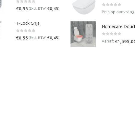
0
out of 5
€
0,55
€
0,45
(Excl. BTW:
)
0
out of 5
Prijs op aanvraag
T-Lock Grijs
0
out of 5
€
0,55
€
0,45
(Excl. BTW:
)
0
out of 5
Vanaf:
€
1,595,0