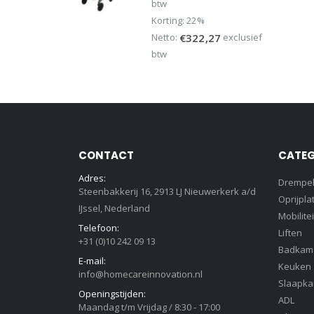
€499,95.
€389,95.
btw
Korting: 22%
Netto:
exclusief
€
322,27
btw
CONTACT
CATEG
Adres:
Drempe
Steenbakkerij 16, 2913 LJ Nieuwerkerk a/d
Oprijpla
IJssel, Nederland
Mobilitei
Telefoon:
Liften
+31 (0)10 242 09 13
Badkam
E-mail:
Keuken
info@homecareinnovation.nl
Slaapk
Openingstijden:
ADL
Maandag t/m Vrijdag / 8:30 - 17:00