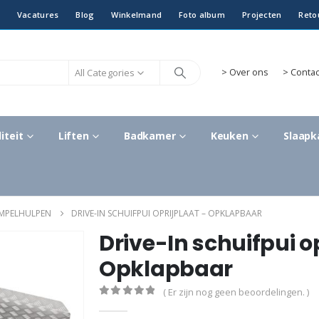
Vacatures
Blog
Winkelmand
Foto album
Projecten
Reto
All Categories
>
Over ons
> Contac
iteit
Liften
Badkamer
Keuken
Slaap
EMPELHULPEN
DRIVE-IN SCHUIFPUI OPRIJPLAAT – OPKLAPBAAR
Drive-In schuifpui o
Opklapbaar
( Er zijn nog geen beoordelingen. )
0
out of 5