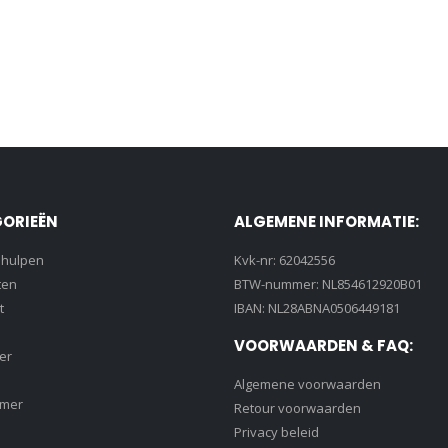
ORIEËN
ALGEMENE INFORMATIE:
lhulpen
Kvk-nr: 62042556
ten
BTW-nummer: NL854612920B01
t
IBAN: NL28ABNA0506449181
VOORWAARDEN & FAQ:
er
Algemene voorwaarden
amer
Retour voorwaarden
Privacy beleid