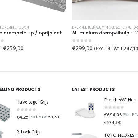
 kan gekozen worden op de productpagina
I DREMPELHULPEN
DREMPELHULP ALUMINIUM
,
SCHUIFPUI DREM
in drempelhulp / oprijplaat
of 5
0
out of 5
:
€
259,00
€
299,00
(Excl. BTW:
€
247,1
SELLING PRODUCTS
LATEST PRODUCTS
Halve tegel Grijs
0
out of 5
€
694,95
(Excl. BT
0
out of 5
€
4,25
€
3,51
(Excl. BTW:
)
€
574,34
)
R-Lock Grijs