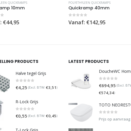
LEEN QUICKRAMPS
POLYETHYLEEN QUICKRAMPS
ramp 10mm
Quickramp 40mm
of 5
0
out of 5
:
€
44,95
Vanaf:
€
142,95
SELLING PRODUCTS
LATEST PRODUCTS
Halve tegel Grijs
0
out of 5
€
694,95
(Excl. BT
0
out of 5
€
4,25
€
3,51
(Excl. BTW:
)
€
574,34
)
R-Lock Grijs
0
out of 5
€
0,55
€
0,45
(Excl. BTW:
)
0
out of 5
Prijs op aanvraag
T-Lock Grijs