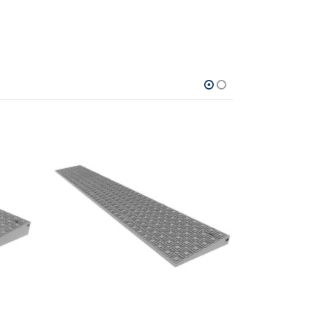
Dit product heeft meerdere variaties. Deze optie kan gekozen worden op de productpagina
Dit product heeft meerdere variaties. Deze optie kan gekozen worden op de productpagina