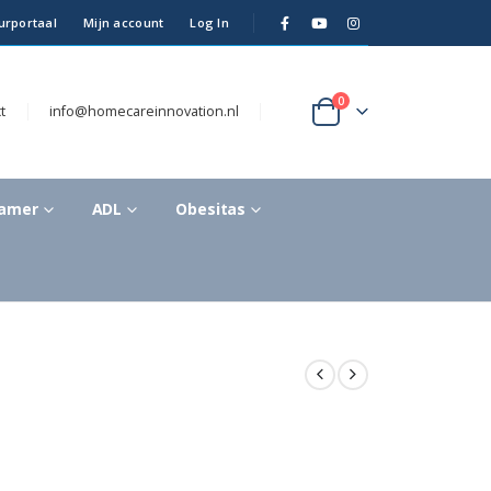
urportaal
Mijn account
Log In
0
t
info@homecareinnovation.nl
kamer
ADL
Obesitas