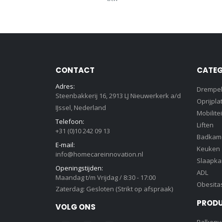
CONTACT
CATEG
Adres:
Drempe
Steenbakkerij 16, 2913 LJ Nieuwerkerk a/d
Oprijpla
IJssel, Nederland
Mobilitei
Telefoon:
Liften
+31 (0)10 242 09 13
Badkam
E-mail:
Keuken
info@homecareinnovation.nl
Slaapk
Openingstijden:
ADL
Maandag t/m Vrijdag / 8:30 - 17:00
Obesita
Zaterdag: Gesloten (Strikt op afspraak)
PROD
VOLG ONS
Balkonve