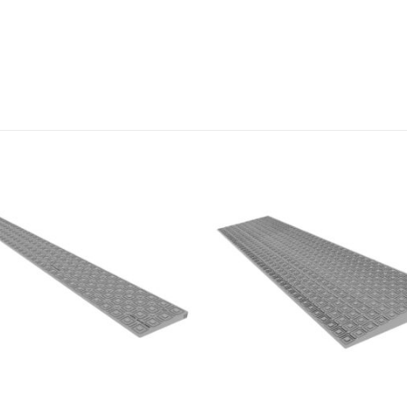
 kan gekozen worden op de productpagina
Dit product heeft meerdere variaties. Deze optie kan gekozen worden op de productpagina