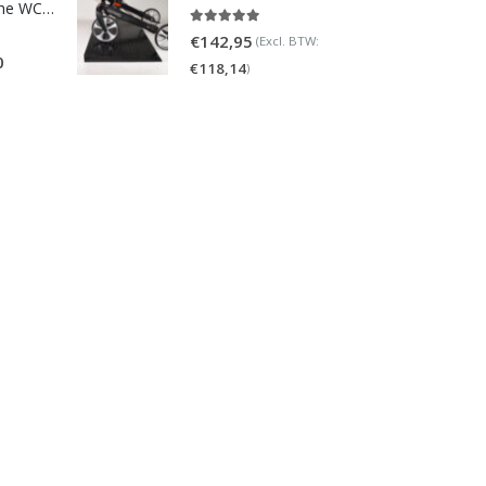
Homecare Douche WC - Comfort plus 991 - Met brilverwarming
5.00
out of 5
€
142,95
(Excl. BTW:
0
€
118,14
)