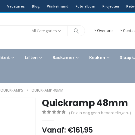
Vacatures
Blog
Winkelmand
Foto album
Projecten
Reto
All Categories
>
Over ons
> Contac
iteit
Liften
Badkamer
Keuken
Slaap
 QUICKRAMPS
QUICKRAMP 48MM
Quickramp 48mm
( Er zijn nog geen beoordelingen. )
0
out of 5
Vanaf:
€
161,95