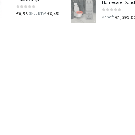
0
out of 5
€
0,55
€
0,45
(Excl. BTW:
)
0
out of 5
Vanaf:
€
1,595,0