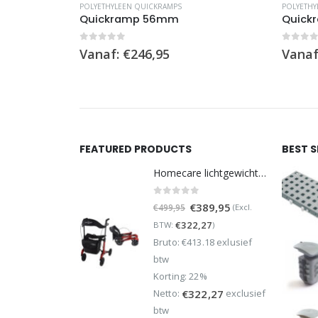
POLYETHYLEEN QUICKRAMPS
POLYETHY
Quickramp 56mm
Quick
0
out of 5
0
out 
Vanaf:
€
246,95
Vanaf
FEATURED PRODUCTS
BEST 
Homecare lichtgewicht Rollator van 5,8 kg – Carbon rollator tot 150 kg draaggewicht – Dubbel opvouwbaar en inclusief reistas - Rood
0
out of 5
Oorspronkelijke
Huidige
€
389,95
(Excl.
€
499,95
prijs
prijs
€
322,27
BTW:
)
was:
is:
Bruto: €413.18 exlusief
€499,95.
€389,95.
btw
Korting: 22%
Netto:
exclusief
€
322,27
btw