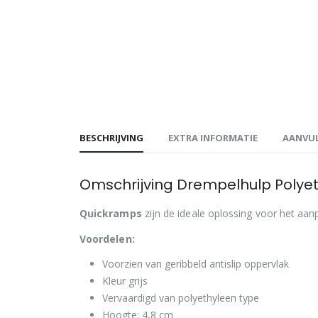
BESCHRIJVING
EXTRA INFORMATIE
AANVUL
Omschrijving Drempelhulp Polye
Quickramps
zijn de ideale oplossing voor het aa
Voordelen:
Voorzien van geribbeld antislip oppervlak
Kleur grijs
Vervaardigd van polyethyleen type
Hoogte: 4,8 cm