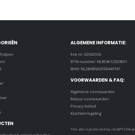
ORIEËN
ALGEMENE INFORMATIE:
lhulpen
Kvk-nr: 62042556
ten
BTW-nummer: NL854612920B01
t
IBAN: NL28ABNA0506449181
VOORWAARDEN & FAQ:
er
Algemene voorwaarden
amer
Retour voorwaarden
Privacy beleid
s
Klachtenregeling
UCTEN
This site is protected by reCAPTCHA a
rhoging & galerijverhoging