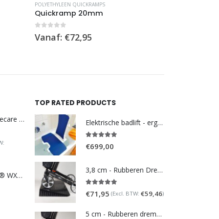
POLYETHYLEEN QUICKRAMPS
POLYETHYLEEN Q
Quickramp 20mm
Quickramp
0
out of 5
0
out of 5
Vanaf:
€
72,95
Vanaf:
€
11
TOP RATED PRODUCTS
DoucheWC Homecare – Pure 500R
Elektrische badlift - ergonomisch Bellavita Comfort 2G
W:
5.00
out of 5
€
699,00
3,8 cm - Rubberen Drempelhulp Schuin
TOTO NEOREST® WX1 - incl. remote control
5.00
out of 5
€
71,95
€
59,46
(Excl. BTW:
)
5 cm - Rubberen drempelhulp