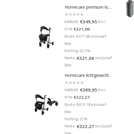
Homecare premium lichtgewicht 5,4 kg - carbon rollator - 150 kg draaggewicht - Opvouwbaar - Groen - incl stokhouder
0
out of 5
Oorspronkelijke
Huidige
€
349,95
(Excl.
€
449,95
prijs
prijs
€
321,06
BTW:
)
was:
is:
Bruto: €371.86 exlusief
€449,95.
€349,95.
btw
Korting: 22.2%
Netto:
exclusief
€
321,06
btw
Homecare lichtgewicht Rollator van 5,8 kg – Carbon rollator tot 150 kg draaggewicht – Dubbel opvouwbaar en inclusief reistas - Groen
0
out of 5
Oorspronkelijke
Huidige
€
389,95
(Excl.
€
499,95
prijs
prijs
€
322,27
BTW:
)
was:
is:
Bruto: €413.18 exlusief
€499,95.
€389,95.
btw
Korting: 22%
Netto:
exclusief
€
322,27
btw