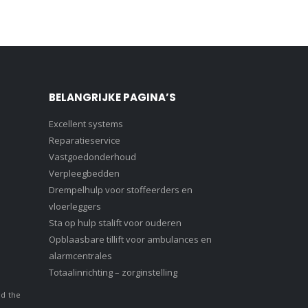
BELANGRIJKE PAGINA’S
Excellent systems
Reparatieservice
Vastgoedonderhoud
Verpleegbedden
Drempelhulp voor stoffeerders en
vloerleggers
Sta op hulp stalift voor ouderen
Opblaasbare tillift voor ambulances en
alarmcentrales
Totaalinrichting – zorginstelling
nd the