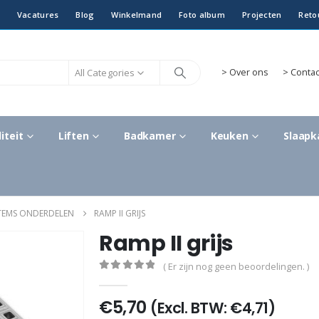
Vacatures
Blog
Winkelmand
Foto album
Projecten
Reto
All Categories
>
Over ons
> Contac
iteit
Liften
Badkamer
Keuken
Slaap
STEMS ONDERDELEN
RAMP II GRIJS
Ramp II grijs
( Er zijn nog geen beoordelingen. )
0
out of 5
€
5,70
(Excl. BTW:
€
4,71
)