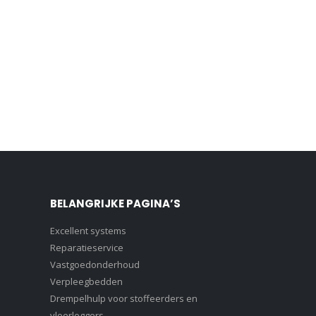
BELANGRIJKE PAGINA’S
Excellent systems
Reparatieservice
Vastgoedonderhoud
Verpleegbedden
Drempelhulp voor stoffeerders en
vloerleggers