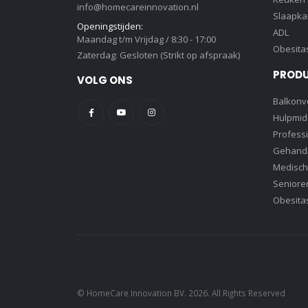
info@homecareinnovation.nl
Slaapk
Openingstijden:
ADL
Maandag t/m Vrijdag / 8:30 - 17:00
Obesita
Zaterdag: Gesloten (Strikt op afspraak)
PROD
VOLG ONS
Balkonve
Hulpmid
Profess
Gehandi
Medisch
Senioren
Obesita
© HomeCare Innovation BV. 2026. All Rights Reserved