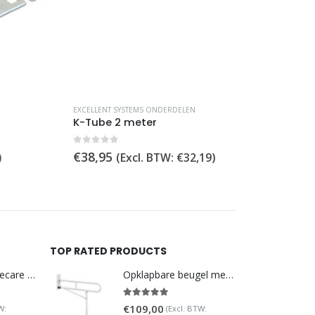
EXCELLENT SYSTEMS ONDERDELEN
EXCELLENT SYST
K-Tube 2 meter
Halve tegel 
0
out of 5
0
out of 5
€
38,95
€
4,25
(Excl. BTW:
€
32,19
)
(Excl
TOP RATED PRODUCTS
DoucheWC Homecare – Pure 500R
Opklapbare beugel met steunpoot (verstelbaar)
5.00
out of 5
€
109,00
W:
(Excl. BTW: