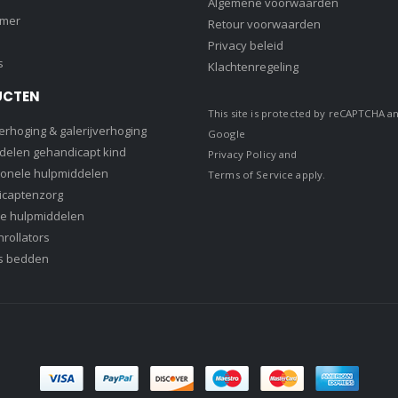
Algemene voorwaarden
amer
Retour voorwaarden
Privacy beleid
s
Klachtenregeling
UCTEN
This site is protected by reCAPTCHA a
rhoging & galerijverhoging
Google
delen gehandicapt kind
Privacy Policy
and
ionele hulpmiddelen
Terms of Service
apply.
captenzorg
e hulpmiddelen
rollators
s bedden