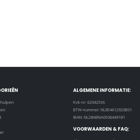
ORIEËN
ALGEMENE INFORMATIE:
lhulpen
Kvk-nr: 62042556
ten
BTW-nummer: NL854612920B01
t
IBAN: NL28ABNA0506449181
VOORWAARDEN & FAQ:
er