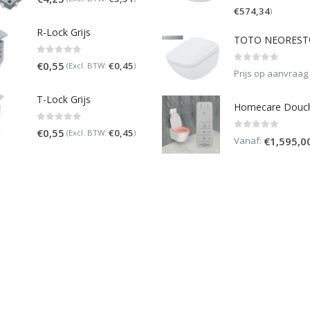
€
574,34
)
R-Lock Grijs
0
out of 5
€
0,55
€
0,45
(Excl. BTW:
)
0
out of 5
Prijs op aanvraag
T-Lock Grijs
0
out of 5
€
0,55
€
0,45
(Excl. BTW:
)
0
out of 5
Vanaf:
€
1,595,0