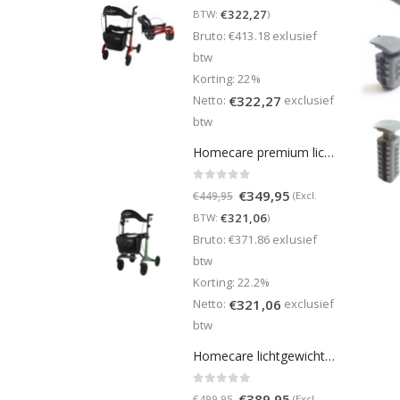
prijs
prijs
€
322,27
BTW:
)
was:
is:
Bruto: €413.18 exlusief
€499,95.
€389,95.
btw
Korting: 22%
Netto:
exclusief
€
322,27
btw
Homecare premium lichtgewicht 5,4 kg - carbon rollator - 150 kg draaggewicht - Opvouwbaar - Groen - incl stokhouder
0
out of 5
Oorspronkelijke
Huidige
€
349,95
(Excl.
€
449,95
prijs
prijs
€
321,06
BTW:
)
was:
is:
Bruto: €371.86 exlusief
€449,95.
€349,95.
btw
Korting: 22.2%
Netto:
exclusief
€
321,06
btw
Homecare lichtgewicht Rollator van 5,8 kg – Carbon rollator tot 150 kg draaggewicht – Dubbel opvouwbaar en inclusief reistas - Groen
0
out of 5
Oorspronkelijke
Huidige
€
389,95
(Excl.