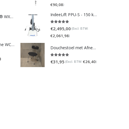
€
90,08
)
IndeeLift PPU-S - 150 kg draaggewicht
TOTO NEOREST® WX1 - incl. remote control
5.00
out of 5
€
2,495,00
(Excl. BTW:
€
2,061,98
)
Homecare Douche WC - Comfort plus 991 - Met brilverwarming
Douchestoel met Afneembare Rugleuning ? Verstelbaar Douchekrukje ? Grijs
0
5.00
out of 5
€
31,95
€
26,40
(Excl. BTW:
)