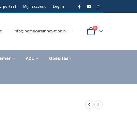
urportaal
Mijn account
Log In
0
t
info@homecareinnovation.nl
kamer
ADL
Obesitas