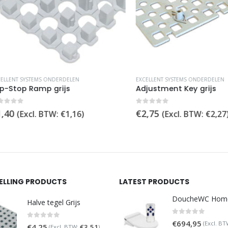
T SYSTEMS ONDERDELEN
EXCELLENT SYSTEMS ONDERDELEN
top Ramp grijs
Adjustment Key grijs
of 5
0
out of 5
€
2,75
(Excl. BTW:
€
1,16
)
(Excl. BTW:
€
2,27
)
SELLING PRODUCTS
LATEST PRODUCTS
Halve tegel Grijs
0
out of 5
€
694,95
(Excl. BT
0
out of 5
€
4,25
€
3,51
(Excl. BTW:
)