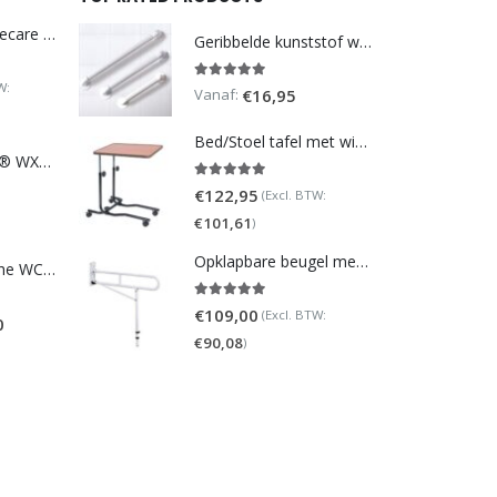
DoucheWC Homecare – Pure 500R
Geribbelde kunststof wandbeugel
W:
5.00
out of 5
Vanaf:
€
16,95
Bed/Stoel tafel met wielen (verstelbaar)
TOTO NEOREST® WX1 - incl. remote control
5.00
out of 5
€
122,95
(Excl. BTW:
€
101,61
)
Opklapbare beugel met steunpoot (verstelbaar)
Homecare Douche WC - Comfort plus 991 - Met brilverwarming
5.00
out of 5
€
109,00
(Excl. BTW:
0
€
90,08
)