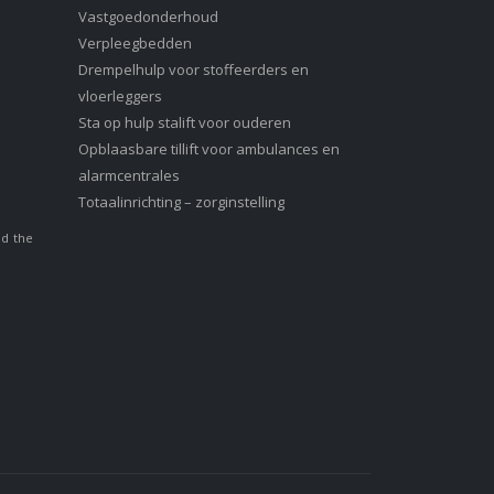
Vastgoedonderhoud
Verpleegbedden
Drempelhulp voor stoffeerders en
vloerleggers
Sta op hulp stalift voor ouderen
Opblaasbare tillift voor ambulances en
alarmcentrales
Totaalinrichting – zorginstelling
nd the