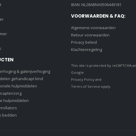
t
IBAN: NL28ABNA0506449181
VOORWAARDEN & FAQ:
er
Algemene voorwaarden
amer
Retour voorwaarden
Privacy beleid
s
Klachtenregeling
UCTEN
This site is protected by reCAPTCHA a
rhoging & galerijverhoging
Google
delen gehandicapt kind
Privacy Policy
and
ionele hulpmiddelen
Terms of Service
apply.
captenzorg
e hulpmiddelen
rollators
s bedden