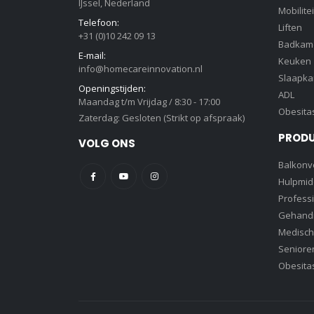
IJssel, Nederland
Mobilitei
Telefoon:
Liften
+31 (0)10 242 09 13
Badkam
E-mail:
Keuken
info@homecareinnovation.nl
Slaapk
Openingstijden:
ADL
Maandag t/m Vrijdag / 8:30 - 17:00
Obesita
Zaterdag: Gesloten (Strikt op afspraak)
PROD
VOLG ONS
Balkonve
Hulpmid
Profess
Gehandi
Medisch
Senioren
Obesita