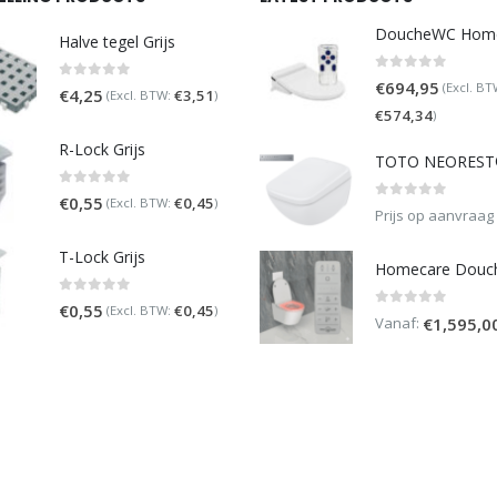
Halve tegel Grijs
0
out of 5
€
694,95
(Excl. BT
0
out of 5
€
4,25
€
3,51
(Excl. BTW:
)
€
574,34
)
R-Lock Grijs
0
out of 5
€
0,55
€
0,45
(Excl. BTW:
)
0
out of 5
Prijs op aanvraag
T-Lock Grijs
0
out of 5
€
0,55
€
0,45
(Excl. BTW:
)
0
out of 5
Vanaf:
€
1,595,0