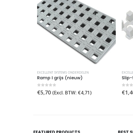
N
EXCELLENT SYSTEMS ONDERDELEN
EXCELLEN
Ramp I grijs (nieuw)
Slip-St
0
out of 5
0
out 
€
5,70
€
1,40
1
)
(Excl. BTW:
€
4,71
)
FEATURED PRODUCTS
BEST 