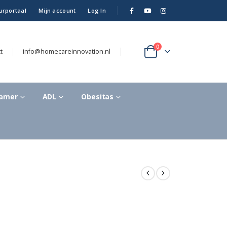
urportaal
Mijn account
Log In
0
t
info@homecareinnovation.nl
kamer
ADL
Obesitas