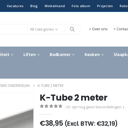
Vacatures
Blog
Winkelmand
Foto album
Projecten
Reto
All Categories
>
Over ons
> Contac
iteit
Liften
Badkamer
Keuken
Slaap
STEMS ONDERDELEN
K-TUBE 2 METER
K-Tube 2 meter
( Er zijn nog geen beoordelingen. )
0
out of 5
€
38,95
(Excl. BTW:
€
32,19
)