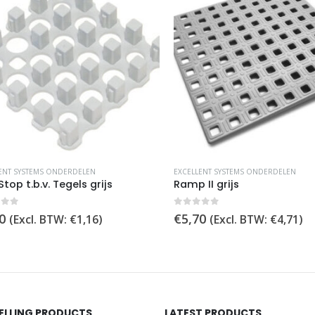
T SYSTEMS ONDERDELEN
EXCELLENT SYSTEMS ONDERDELEN
op t.b.v. Tegels grijs
Ramp II grijs
of 5
0
out of 5
€
5,70
(Excl. BTW:
€
1,16
)
(Excl. BTW:
€
4,71
)
SELLING PRODUCTS
LATEST PRODUCTS