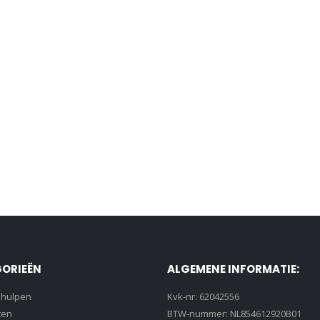
ORIEËN
ALGEMENE INFORMATIE:
lhulpen
Kvk-nr: 62042556
ten
BTW-nummer: NL854612920B01