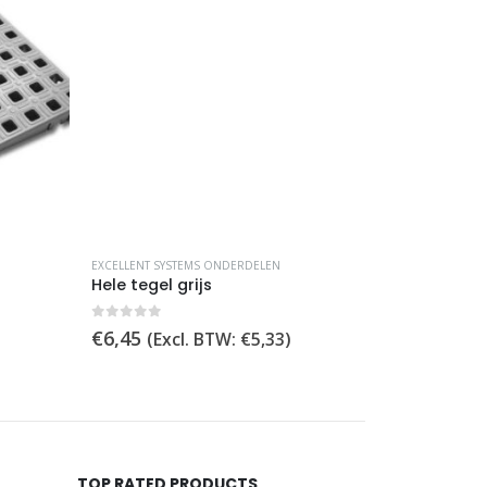
EXCELLENT SYSTEMS ONDERDELEN
EXCELLENT SYST
Hele tegel grijs
Mounting P
0
out of 5
0
out of 5
€
6,45
€
1,39
(Excl. BTW:
€
5,33
)
(Excl
TOP RATED PRODUCTS