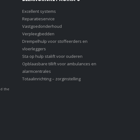
Excellent systems
Reparatieservice
Vastgoedonderhoud
Verpleegbedden
Drempelhulp voor stoffeerders en
vloerleggers
Sta op hulp stalift voor ouderen
Opblaasbare tillift voor ambulances en
alarmcentrales
Totaalinrichting – zorginstelling
nd the