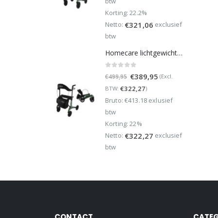
btw
Korting: 22.2%
Netto:
exclusief
€
321,06
btw
Homecare lichtgewicht Rollator van 5,8 kg – Carbon rollator tot 150 kg draaggewicht – Dubbel opvouwbaar en inclusief reistas - Groen
0
out of 5
Oorspronkelijke
Huidige
€
389,95
(Excl.
€
499,95
prijs
prijs
€
322,27
BTW:
)
was:
is:
Bruto: €413.18 exlusief
€499,95.
€389,95.
btw
Korting: 22%
Netto:
exclusief
€
322,27
btw
CONTACT
CATEG