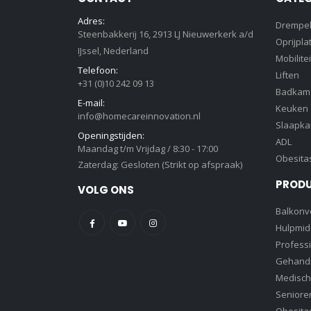
Adres:
Drempe
Steenbakkerij 16, 2913 LJ Nieuwerkerk a/d
Oprijpla
IJssel, Nederland
Mobilitei
Telefoon:
Liften
+31 (0)10 242 09 13
Badkam
E-mail:
Keuken
info@homecareinnovation.nl
Slaapk
Openingstijden:
ADL
Maandag t/m Vrijdag / 8:30 - 17:00
Obesita
Zaterdag: Gesloten (Strikt op afspraak)
PROD
VOLG ONS
Balkonve
Hulpmid
Profess
Gehandi
Medisch
Senioren