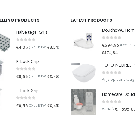
SELLING PRODUCTS
LATEST PRODUCTS
Halve tegel Grijs
0
out of 5
€
694,95
(Excl. BT
0
out of 5
€
4,25
€
3,51
(Excl. BTW:
)
€
574,34
)
R-Lock Grijs
0
out of 5
€
0,55
€
0,45
(Excl. BTW:
)
0
out of 5
Prijs op aanvraag
T-Lock Grijs
0
out of 5
€
0,55
€
0,45
(Excl. BTW:
)
0
out of 5
Vanaf:
€
1,595,0