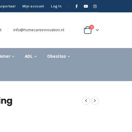
urportaal
Mijn account
Log In
0
t
info@homecareinnovation.nl
kamer
ADL
Obesitas
ing