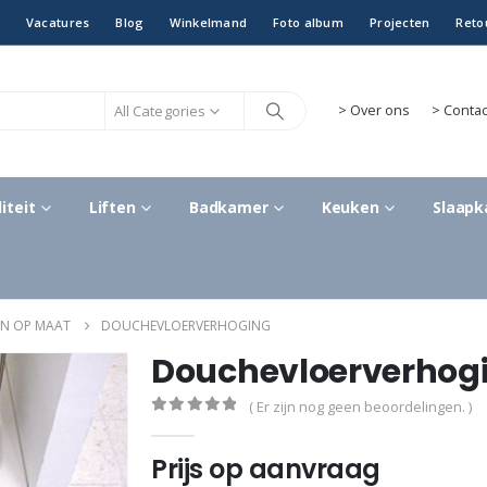
Vacatures
Blog
Winkelmand
Foto album
Projecten
Reto
All Categories
>
Over ons
> Contac
iteit
Liften
Badkamer
Keuken
Slaap
N OP MAAT
DOUCHEVLOERVERHOGING
Douchevloerverhog
( Er zijn nog geen beoordelingen. )
0
out of 5
Prijs op aanvraag