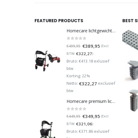
FEATURED PRODUCTS
BEST 
Homecare lichtgewicht Rollator van 5,8 kg – Carbon rollator tot 150 kg draaggewicht – Dubbel opvouwbaar en inclusief reistas - Rood
0
out of 5
Oorspronkelijke
Huidige
€
389,95
(Excl.
€
499,95
prijs
prijs
€
322,27
BTW:
)
was:
is:
Bruto: €413.18 exlusief
€499,95.
€389,95.
btw
Korting: 22%
Netto:
exclusief
€
322,27
btw
Homecare premium lichtgewicht 5,4 kg - carbon rollator - 150 kg draaggewicht - Opvouwbaar - Groen - incl stokhouder
0
out of 5
Oorspronkelijke
Huidige
€
349,95
(Excl.
€
449,95
prijs
prijs
€
321,06
BTW:
)
was:
is:
Bruto: €371.86 exlusief
€449,95.
€349,95.