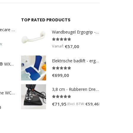
TOP RATED PRODUCTS
DoucheWC Homecare – Pure 500R
Wandbeugel Ergogrip - Recht
W:
5.00
out of 5
Vanaf:
€
57,00
Elektrische badlift - ergonomisch Bellavita Comfort 2G
TOTO NEOREST® WX1 - incl. remote control
5.00
out of 5
€
699,00
3,8 cm - Rubberen Drempelhulp Schuin
Homecare Douche WC - Comfort plus 991 - Met brilverwarming
5.00
out of 5
€
71,95
€
59,46
(Excl. BTW:
)
0