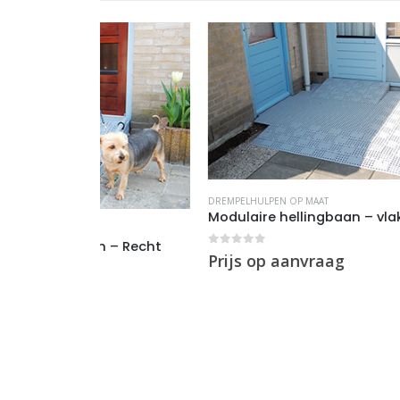
DREMPELHULPEN OP MAAT
Modulaire hellingbaan – vlak met hoeken
 – Recht
0
out of 5
Prijs op aanvraag
DREMPEL
Install
0
out 
Prijs