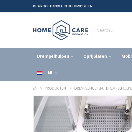
DE GROOTHANDEL IN HULPMIDDELEN
Drempelhulpen
Oprijplaten
Mobil
NL
PRODUCTEN
DREMPELHULPEN
,
DREMPELHULPE