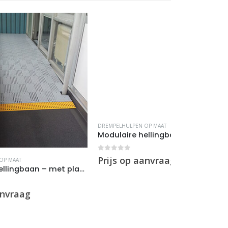
DREMPELHULPEN OP MAAT
DREMPELHULPEN 
Modulaire hellingbaan – 1 hoek
0
out of 5
Prijs op aanvraag
0
out of 5
Prijs op a
Modulaire hellingbaan – met platform