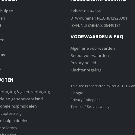
lhulpen
Kvk-nr: 62042556
ten
BTW-nummer: NL854612920B01
t
IBAN: NL28ABNA0506449181
VOORWAARDEN & FAQ:
er
Algemene voorwaarden
amer
Retour voorwaarden
Privacy beleid
s
Klachtenregeling
UCTEN
This site is protected by reCAPTCHA a
rhoging & galerijverhoging
Google
delen gehandicapt kind
Privacy Policy
and
ionele hulpmiddelen
Terms of Service
apply.
captenzorg
e hulpmiddelen
rollators