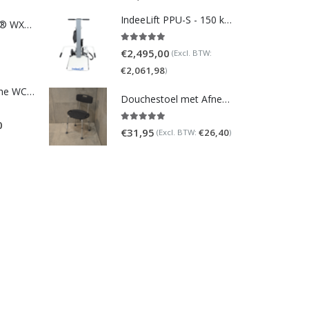
IndeeLift PPU-S - 150 kg draaggewicht
TOTO NEOREST® WX1 - incl. remote control
5.00
out of 5
€
2,495,00
(Excl. BTW:
€
2,061,98
)
Homecare Douche WC - Comfort plus 991 - Met brilverwarming
Douchestoel met Afneembare Rugleuning ? Verstelbaar Douchekrukje ? Grijs
0
5.00
out of 5
€
31,95
€
26,40
(Excl. BTW:
)