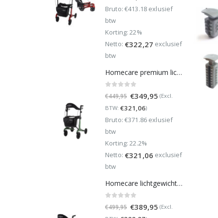
was:
is:
Bruto: €413.18 exlusief
€499,95.
€389,95.
btw
Korting: 22%
Netto:
exclusief
€
322,27
btw
Homecare premium lichtgewicht 5,4 kg - carbon rollator - 150 kg draaggewicht - Opvouwbaar - Groen - incl stokhouder
0
out of 5
Oorspronkelijke
Huidige
€
349,95
(Excl.
€
449,95
prijs
prijs
€
321,06
BTW:
)
was:
is:
Bruto: €371.86 exlusief
€449,95.
€349,95.
btw
Korting: 22.2%
Netto:
exclusief
€
321,06
btw
Homecare lichtgewicht Rollator van 5,8 kg – Carbon rollator tot 150 kg draaggewicht – Dubbel opvouwbaar en inclusief reistas - Groen
0
out of 5
Oorspronkelijke
Huidige
€
389,95
(Excl.
€
499,95
prijs
prijs