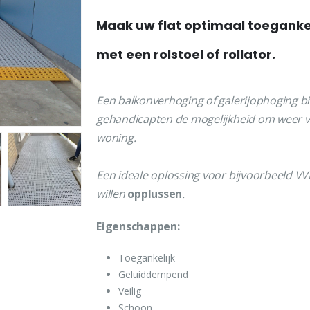
Maak uw flat optimaal toeganke
met een rolstoel of rollator.
Een balkonverhoging of galerijophoging b
gehandicapten de mogelijkheid om weer vol
woning.
Een ideale oplossing voor bijvoorbeeld VV
willen
opplussen
.
Eigenschappen:
Toegankelijk
Geluiddempend
Veilig
Schoon