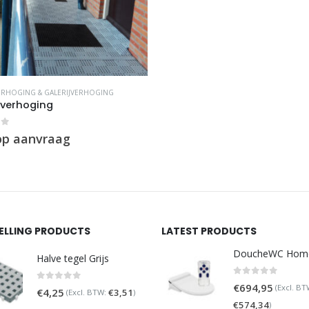
RHOGING & GALERIJVERHOGING
nverhoging
of 5
 op aanvraag
SELLING PRODUCTS
LATEST PRODUCTS
Halve tegel Grijs
0
out of 5
€
694,95
(Excl. BT
0
out of 5
€
4,25
€
3,51
(Excl. BTW:
)
€
574,34
)