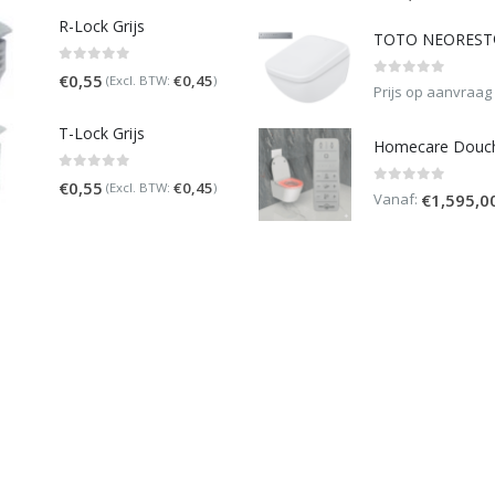
R-Lock Grijs
0
out of 5
€
0,55
€
0,45
(Excl. BTW:
)
0
out of 5
Prijs op aanvraag
T-Lock Grijs
0
out of 5
€
0,55
€
0,45
(Excl. BTW:
)
0
out of 5
Vanaf:
€
1,595,0