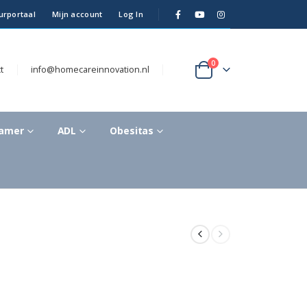
urportaal
Mijn account
Log In
0
t
info@homecareinnovation.nl
kamer
ADL
Obesitas