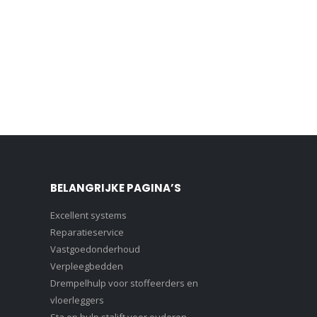
BELANGRIJKE PAGINA’S
Excellent systems
Reparatieservice
Vastgoedonderhoud
Verpleegbedden
Drempelhulp voor stoffeerders en
vloerleggers