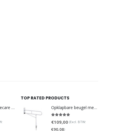
TOP RATED PRODUCTS
DoucheWC Homecare – Pure 500R
Opklapbare beugel met steunpoot (verstelbaar)
5.00
out of 5
€
109,00
W:
(Excl. BTW:
€
90,08
)