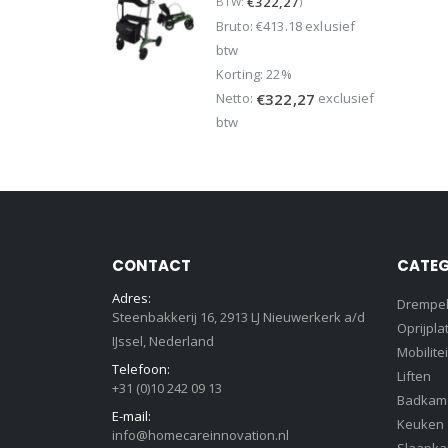
€
322,27
BTW:
)
was:
is:
Bruto: €413.18 exlusief
€499,95.
€389,95.
btw
Korting: 22%
Netto:
exclusief
€
322,27
btw
CONTACT
CATEG
Adres:
Drempe
Steenbakkerij 16, 2913 LJ Nieuwerkerk a/d
Oprijpla
IJssel, Nederland
Mobilitei
Telefoon:
Liften
+31 (0)10 242 09 13
Badkam
E-mail:
Keuken
info@homecareinnovation.nl