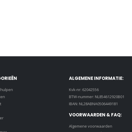
ORIEËN
ALGEMENE INFORMATIE:
lhulpen
Kvk-nr: 62042556
ten
BTW-nummer: NL854612920B01
t
IBAN: NL28ABNA0506449181
VOORWAARDEN & FAQ:
er
Algemene voorwaarden