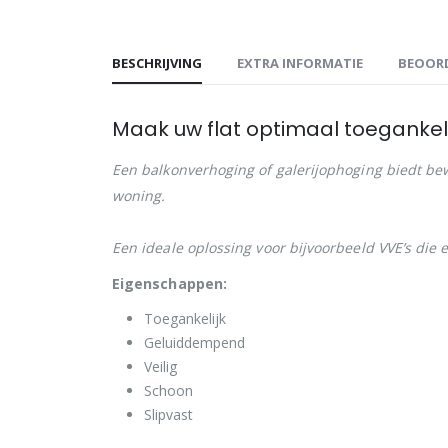
BESCHRIJVING
EXTRA INFORMATIE
BEOORD
Maak uw flat optimaal toegankeli
Een balkonverhoging of galerijophoging biedt be
woning.
Een ideale oplossing voor bijvoorbeeld VVE’s die
Eigenschappen:
Toegankelijk
Geluiddempend
Veilig
Schoon
Slipvast