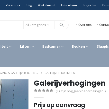
Vacatures
Blog
Winkelmand
Foto album
Projecten
Reto
All Categories
>
Over ons
> Contac
iteit
Liften
Badkamer
Keuken
Slaap
ING & GALERIJVERHOGING
GALERIJVERHOGINGEN
Galerijverhogingen
( Er zijn nog geen beoordelingen. )
0
out of 5
Prijs op aanvraag