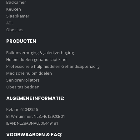
Badkamer
Keuken
Slaapkamer
ADL
Obesitas
PRODUCTEN
Balkonverhoging & galerijverhoging
Hulpmiddelen gehandicapt kind
Professionele hulpmiddelen Gehandicaptenzorg
Medische hulpmiddelen
Seniorenrollators
Obesitas bedden
ALGEMENE INFORMATIE:
Kvk-nr: 62042556
BTW-nummer: NL854612920B01
IBAN: NL28ABNA0506449181
VOORWAARDEN & FAQ: