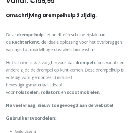
Vanaf:
€
159,95
Omschrijving Drempelhulp 2 Zijdig.
Deze
drempelhulp
set heeft één schuine zijvlak aan
de
Rechterkant
, de ideale oplossing voor het overbruggen
van lage tot middelhoge obstakels binnenshuis.
Het schuine zijvlak zorgt ervoor dat
drempel
u ook vanaf een
andere zijde de drempel op kunt komen. Deze drempelhulp is
volledig voor gemonteerd inclusief
bevestigingsmateriaal. Ideaal
voor
rolstoelen, rollators
en
scootmobielen.
Na veel vraag, nieuw toegevoegd aan de website!
Gebruikersvoordelen:
Geluidsarm