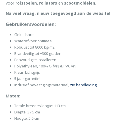
voor
rolstoelen, rollators
en
scootmobielen.
Na veel vraag, nieuw toegevoegd aan de website!
Gebruikersvoordelen:
Geluidsarm
Waterafvoer optimaal
Robuust tot 8000 kg/m2
Brandveilig tot +300 graden
Eenvoudig te installeren
Polyethyleen, 100% Gifvrij & PVC vrij
Kleur: Lichtgrijs
5 jaar garantie!
Inclusief bevestigingsmateriaal,
zie handleiding
Maten:
Totale breedte/lengte: 113 cm
Diepte: 37,5 cm
Hoogte: 5,6 cm