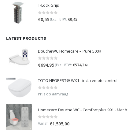
T-Lock Grijs
0
out of 5
€
0,55
€
0,45
(Excl. BTW:
)
LATEST PRODUCTS
DoucheWC Homecare – Pure 500R
0
out of 5
€
694,95
€
574,34
(Excl. BTW:
)
TOTO NEOREST® WX1 - incl. remote control
0
out of 5
Prijs op aanvraag
Homecare Douche WC - Comfort plus 991 - Met brilverwarming
0
out of 5
Vanaf:
€
1,595,00