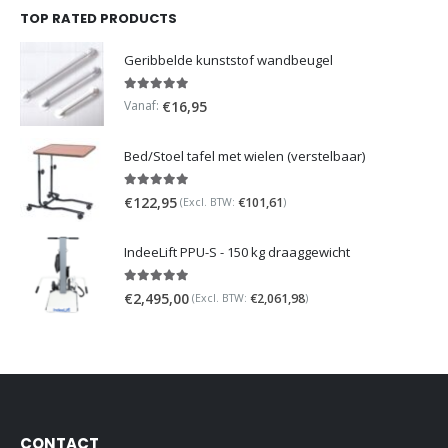
TOP RATED PRODUCTS
Geribbelde kunststof wandbeugel
5.00
out of 5
Vanaf:
€
16,95
Bed/Stoel tafel met wielen (verstelbaar)
5.00
out of 5
€
122,95
€
101,61
(Excl. BTW:
)
IndeeLift PPU-S - 150 kg draaggewicht
5.00
out of 5
€
2,495,00
€
2,061,98
(Excl. BTW:
)
CONTACT