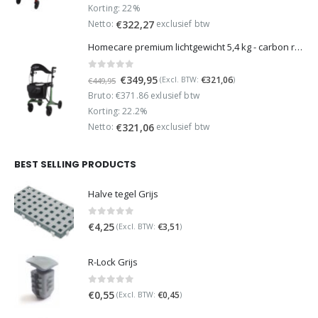
was:
is:
Korting: 22%
€499,95.
€389,95.
Netto:
exclusief btw
€
322,27
Homecare premium lichtgewicht 5,4 kg - carbon rollator - 150 kg draaggewicht - Opvouwbaar - Groen - incl stokhouder
0
out of 5
Oorspronkelijke
Huidige
€
349,95
€
321,06
(Excl. BTW:
)
€
449,95
prijs
prijs
Bruto: €371.86 exlusief btw
was:
is:
Korting: 22.2%
€449,95.
€349,95.
Netto:
exclusief btw
€
321,06
BEST SELLING PRODUCTS
Halve tegel Grijs
0
out of 5
€
4,25
€
3,51
(Excl. BTW:
)
R-Lock Grijs
0
out of 5
€
0,55
€
0,45
(Excl. BTW:
)