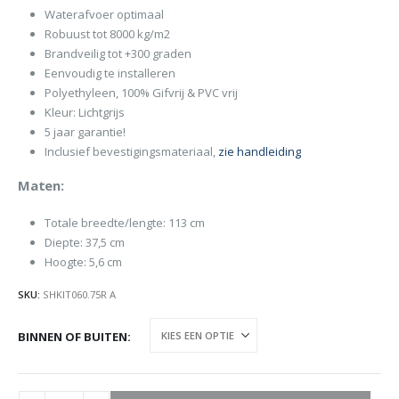
Waterafvoer optimaal
Robuust tot 8000 kg/m2
Brandveilig tot +300 graden
Eenvoudig te installeren
Polyethyleen, 100% Gifvrij & PVC vrij
Kleur: Lichtgrijs
5 jaar garantie!
Inclusief bevestigingsmateriaal,
zie handleiding
Maten:
Totale breedte/lengte: 113 cm
Diepte: 37,5 cm
Hoogte: 5,6 cm
SKU:
SHKIT060.75R A
BINNEN OF BUITEN