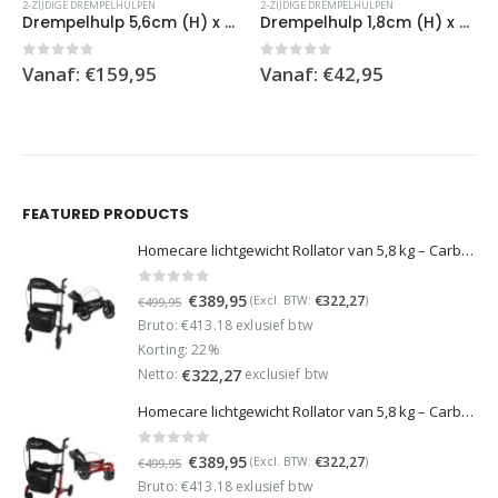
2-ZIJDIGE DREMPELHULPEN
2-ZIJDIGE DREMPELHULPEN
Drempelhulp 5,6cm (H) x 75cm (B) , 2 Zijdig Links
Drempelhulp 1,8cm (H) x 75cm (B) , 2 Zijdig Rechts
0
out of 5
0
out of 5
Vanaf:
€
159,95
Vanaf:
€
42,95
FEATURED PRODUCTS
Homecare lichtgewicht Rollator van 5,8 kg – Carbon rollator tot 150 kg draaggewicht – Dubbel opvouwbaar en inclusief reistas - Zwart
0
out of 5
Oorspronkelijke
Huidige
€
389,95
€
322,27
(Excl. BTW:
)
€
499,95
prijs
prijs
Bruto: €413.18 exlusief btw
was:
is:
Korting: 22%
€499,95.
€389,95.
Netto:
exclusief btw
€
322,27
Homecare lichtgewicht Rollator van 5,8 kg – Carbon rollator tot 150 kg draaggewicht – Dubbel opvouwbaar en inclusief reistas - Rood
0
out of 5
Oorspronkelijke
Huidige
€
389,95
€
322,27
(Excl. BTW:
)
€
499,95
prijs
prijs
Bruto: €413.18 exlusief btw