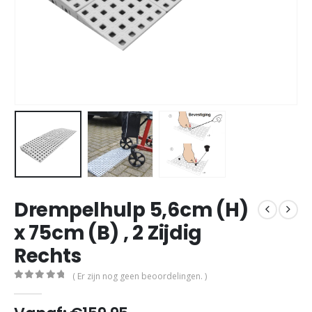
Drempelhulp 5,6cm (H)
x 75cm (B) , 2 Zijdig
Rechts
( Er zijn nog geen beoordelingen. )
0
out of 5