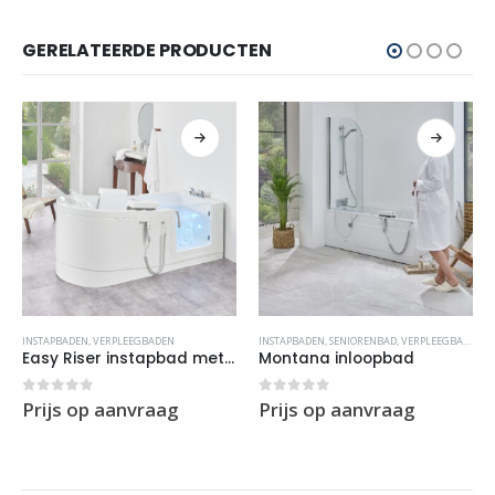
GERELATEERDE PRODUCTEN
INSTAPBADEN
,
VERPLEEGBADEN
INSTAPBADEN
,
SENIORENBAD
,
VERPLEEGBADEN
Easy Riser instapbad met lift
Montana inloopbad
0
out of 5
0
out of 5
Prijs op aanvraag
Prijs op aanvraag