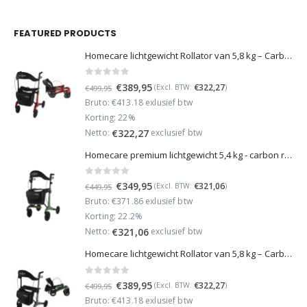
FEATURED PRODUCTS
Homecare lichtgewicht Rollator van 5,8 kg – Carbon rollator tot 150 kg draaggewicht – Dubbel opvouwbaar en inclusief reistas - Rood
0
out of 5
Oorspronkelijke
Huidige
€
389,95
€
322,27
(Excl. BTW:
)
€
499,95
prijs
prijs
Bruto: €413.18 exlusief btw
was:
is:
Korting: 22%
€499,95.
€389,95.
Netto:
exclusief btw
€
322,27
Homecare premium lichtgewicht 5,4 kg - carbon rollator - 150 kg draaggewicht - Opvouwbaar - Groen - incl stokhouder
0
out of 5
Oorspronkelijke
Huidige
€
349,95
€
321,06
(Excl. BTW:
)
€
449,95
prijs
prijs
Bruto: €371.86 exlusief btw
was:
is:
Korting: 22.2%
€449,95.
€349,95.
Netto:
exclusief btw
€
321,06
Homecare lichtgewicht Rollator van 5,8 kg – Carbon rollator tot 150 kg draaggewicht – Dubbel opvouwbaar en inclusief reistas - Groen
0
out of 5
Oorspronkelijke
Huidige
€
389,95
€
322,27
(Excl. BTW:
)
€
499,95
prijs
prijs
Bruto: €413.18 exlusief btw