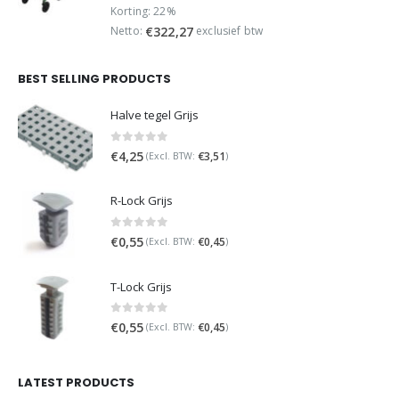
was:
is:
Korting: 22%
€499,95.
€389,95.
Netto:
exclusief btw
€
322,27
BEST SELLING PRODUCTS
Halve tegel Grijs
0
out of 5
€
4,25
€
3,51
(Excl. BTW:
)
R-Lock Grijs
0
out of 5
€
0,55
€
0,45
(Excl. BTW:
)
T-Lock Grijs
0
out of 5
€
0,55
€
0,45
(Excl. BTW:
)
LATEST PRODUCTS