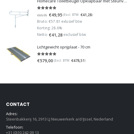
Homecare Toiletbeugel Opklapbaar met Steunvoet - Verstelbare Toiletsteun - Wit
5.00
out of 5
Oorspronkelijke
Huidige
€
49,95
€
41,28
(Excl. BTW:
)
€
69,95
prijs
prijs
Bruto: €57.81 exlusief btw
was:
is:
Korting: 28.6%
€69,95.
€49,95.
Netto:
exclusief btw
€
41,28
Lichtgewicht oprijplaat - 70 cm
5.00
out of 5
€
579,00
€
478,51
(Excl. BTW:
)
CONTACT
Adres:
Steenbakkerij 16, 2913 LJ Nieuwerkerk a/d IJssel, Nederland
Telefoon:
+31 (0)10 242 09 13