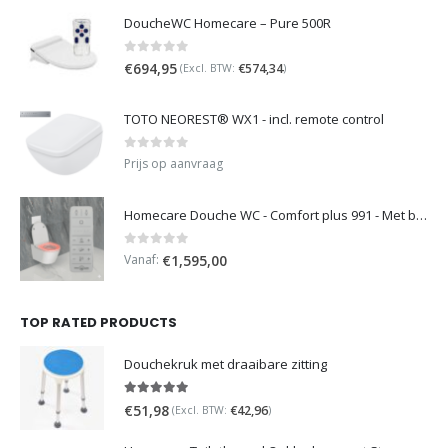
DoucheWC Homecare – Pure 500R
0
out of 5
€
694,95
€
574,34
(Excl. BTW:
)
TOTO NEOREST® WX1 - incl. remote control
0
out of 5
Prijs op aanvraag
Homecare Douche WC - Comfort plus 991 - Met brilverwarming
0
out of 5
Vanaf:
€
1,595,00
TOP RATED PRODUCTS
Douchekruk met draaibare zitting
5.00
out of 5
€
51,98
€
42,96
(Excl. BTW:
)