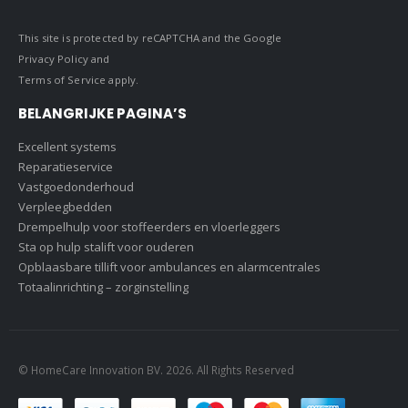
This site is protected by reCAPTCHA and the Google
Privacy Policy
and
Terms of Service
apply.
BELANGRIJKE PAGINA’S
Excellent systems
Reparatieservice
Vastgoedonderhoud
Verpleegbedden
Drempelhulp voor stoffeerders en vloerleggers
Sta op hulp stalift voor ouderen
Opblaasbare tillift voor ambulances en alarmcentrales
Totaalinrichting – zorginstelling
© HomeCare Innovation BV. 2026. All Rights Reserved