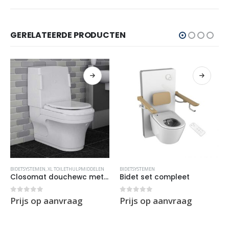
GERELATEERDE PRODUCTEN
BIDETSYSTEMEN
,
XL TOILETHULPMIDDELEN
BIDETSYSTEMEN
Closomat douchewc met f?hn en extra grote zitting – Staand
Bidet set compleet
0
out of 5
0
out of 5
Prijs op aanvraag
Prijs op aanvraag