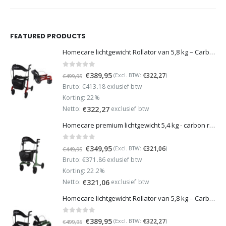
FEATURED PRODUCTS
Homecare lichtgewicht Rollator van 5,8 kg – Carbon rollator tot 150 kg draaggewicht – Dubbel opvouwbaar en inclusief reistas - Rood
0
out of 5
Oorspronkelijke
Huidige
€
389,95
€
322,27
(Excl. BTW:
)
€
499,95
prijs
prijs
Bruto: €413.18 exlusief btw
was:
is:
Korting: 22%
€499,95.
€389,95.
Netto:
exclusief btw
€
322,27
Homecare premium lichtgewicht 5,4 kg - carbon rollator - 150 kg draaggewicht - Opvouwbaar - Groen - incl stokhouder
0
out of 5
Oorspronkelijke
Huidige
€
349,95
€
321,06
(Excl. BTW:
)
€
449,95
prijs
prijs
Bruto: €371.86 exlusief btw
was:
is:
Korting: 22.2%
€449,95.
€349,95.
Netto:
exclusief btw
€
321,06
Homecare lichtgewicht Rollator van 5,8 kg – Carbon rollator tot 150 kg draaggewicht – Dubbel opvouwbaar en inclusief reistas - Groen
0
out of 5
Oorspronkelijke
Huidige
€
389,95
€
322,27
(Excl. BTW:
)
€
499,95