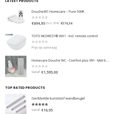
LATEST PRODUCTS
DoucheWC Homecare – Pure 500R
0
out of 5
€
694,95
€
574,34
(Excl. BTW:
)
TOTO NEOREST® WX1 - incl. remote control
0
out of 5
Prijs op aanvraag
Homecare Douche WC - Comfort plus 991 - Met brilverwarming
0
out of 5
Vanaf:
€
1,595,00
TOP RATED PRODUCTS
Geribbelde kunststof wandbeugel
5.00
out of 5
Vanaf:
€
16,95