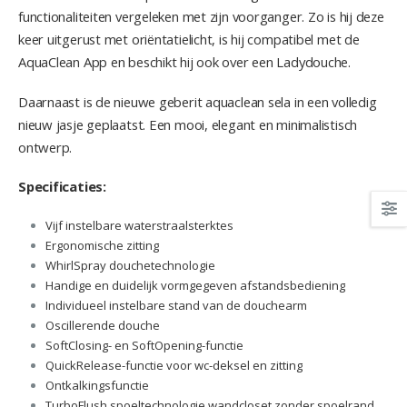
functionaliteiten vergeleken met zijn voorganger. Zo is hij deze
keer uitgerust met oriëntatielicht, is hij compatibel met de
AquaClean App en beschikt hij ook over een Ladydouche.
Daarnaast is de nieuwe geberit aquaclean sela in een volledig
nieuw jasje geplaatst. Een mooi, elegant en minimalistisch
ontwerp.
Specificaties:
Vijf instelbare waterstraalsterktes
Ergonomische zitting
WhirlSpray douchetechnologie
Handige en duidelijk vormgegeven afstandsbediening
Individueel instelbare stand van de douchearm
Oscillerende douche
SoftClosing- en SoftOpening-functie
QuickRelease-functie voor wc-deksel en zitting
Ontkalkingsfunctie
TurboFlush spoeltechnologie wandcloset zonder spoelrand