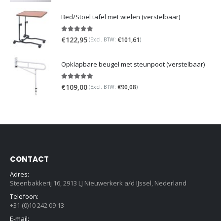
Bed/Stoel tafel met wielen (verstelbaar)
5.00
out of 5
€
122,95
€
101,61
(Excl. BTW:
)
Opklapbare beugel met steunpoot (verstelbaar)
5.00
out of 5
€
109,00
€
90,08
(Excl. BTW:
)
CONTACT
Adres:
Steenbakkerij 16, 2913 LJ Nieuwerkerk a/d IJssel, Nederland
Telefoon:
+31 (0)10 242 09 13
E-mail: