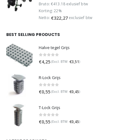
prijs
prijs
Bruto: €413.18 exlusief btw
was:
is:
Korting: 22%
€499,95.
€389,95.
Netto:
exclusief btw
€
322,27
BEST SELLING PRODUCTS
Halve tegel Grijs
0
out of 5
€
4,25
€
3,51
(Excl. BTW:
)
R-Lock Grijs
0
out of 5
€
0,55
€
0,45
(Excl. BTW:
)
T-Lock Grijs
0
out of 5
€
0,55
€
0,45
(Excl. BTW:
)