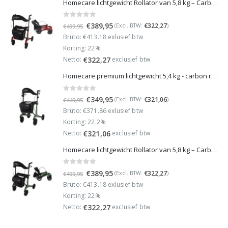
Homecare lichtgewicht Rollator van 5,8 kg – Carbon rollator tot 150 kg draaggewicht – Dubbel opvouwbaar en inclusief reistas - Rood
0
out of 5
Oorspronkelijke
Huidige
€
389,95
€
322,27
(Excl. BTW:
)
€
499,95
prijs
prijs
Bruto: €413.18 exlusief btw
was:
is:
Korting: 22%
€499,95.
€389,95.
Netto:
exclusief btw
€
322,27
Homecare premium lichtgewicht 5,4 kg - carbon rollator - 150 kg draaggewicht - Opvouwbaar - Groen - incl stokhouder
0
out of 5
Oorspronkelijke
Huidige
€
349,95
€
321,06
(Excl. BTW:
)
€
449,95
prijs
prijs
Bruto: €371.86 exlusief btw
was:
is:
Korting: 22.2%
€449,95.
€349,95.
Netto:
exclusief btw
€
321,06
Homecare lichtgewicht Rollator van 5,8 kg – Carbon rollator tot 150 kg draaggewicht – Dubbel opvouwbaar en inclusief reistas - Groen
0
out of 5
Oorspronkelijke
Huidige
€
389,95
€
322,27
(Excl. BTW:
)
€
499,95
prijs
prijs
Bruto: €413.18 exlusief btw
was:
is:
Korting: 22%
€499,95.
€389,95.
Netto:
exclusief btw
€
322,27