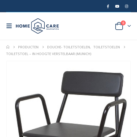
0
PRODUCTEN
DOUCHE- TOILETSTOELEN
,
TOILETSTOELEN
TOILETSTOEL – IN HOOGTE VERSTELBAAR (MUNICH)