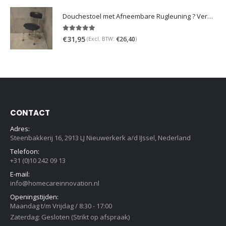
Douchestoel met Afneembare Rugleuning ? Verstelbaar Douchekrukje ? Grijs
5.00
out of 5
€
31,95
€
26,40
(Excl. BTW:
)
CONTACT
Adres:
Steenbakkerij 16, 2913 LJ Nieuwerkerk a/d IJssel, Nederland
Telefoon:
+31 (0)10 242 09 13
E-mail:
info@homecareinnovation.nl
Openingstijden:
Maandag t/m Vrijdag / 8:30 - 17:00
Zaterdag: Gesloten (Strikt op afspraak)