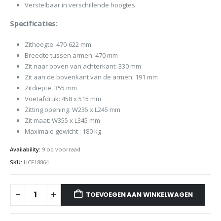
Verstelbaar in verschillende hoogtes.
Specificaties:
Zithoogte: 470-622 mm
Breedte tussen armen: 470 mm
Zit naar boven van achterkant: 330 mm
Zit aan de bovenkant van de armen: 191 mm
Zitdiepte: 355 mm
Voetafdruk: 458 x 515 mm
Zitting opening: W235 x L245 mm
Zit maat: W355 x L345 mm
Maximale gewicht : 180 kg
Availability:
9 op voorraad
SKU:
HCF18864
TOEVOEGEN AAN WINKELWAGEN