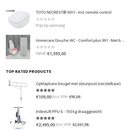
TOTO NEOREST® WX1 - incl. remote control
0
out of 5
Prijs op aanvraag
Homecare Douche WC - Comfort plus 991 - Met brilverwarming
0
out of 5
Vanaf:
€
1,595,00
TOP RATED PRODUCTS
Opklapbare beugel met steunpoot (verstelbaar)
5.00
out of 5
€
109,00
€
90,08
(Excl. BTW:
)
IndeeLift PPU-S - 150 kg draaggewicht
5.00
out of 5
€
2,495,00
€
2,061,98
(Excl. BTW:
)