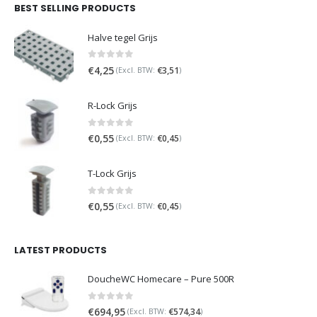
BEST SELLING PRODUCTS
Halve tegel Grijs
0
out of 5
€
4,25
€
3,51
(Excl. BTW:
)
R-Lock Grijs
0
out of 5
€
0,55
€
0,45
(Excl. BTW:
)
T-Lock Grijs
0
out of 5
€
0,55
€
0,45
(Excl. BTW:
)
LATEST PRODUCTS
DoucheWC Homecare – Pure 500R
0
out of 5
€
694,95
€
574,34
(Excl. BTW:
)