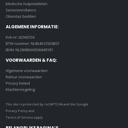
Medische hulpmiddelen
Seniorenrollators
Obesitas bedden
ALGEMENE INFORMATIE:
Kvk-nr: 62042556
BTW-nummer: NL854612920B01
IBAN: NL28ABNA0506449181
VOORWAARDEN & FAQ:
Algemene voorwaarden
Retour voorwaarden
Privacy beleid
Klachtenregeling
This site is protected by reCAPTCHA and the Google
Privacy Policy
and
Terms of Service
apply.
BELANGRIJKE PAGINA’S