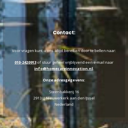
Contact:
Voor vragen kunt u ons altijd bereiken door te bellen naar:
010-2420913
of stuur geheel vrijblijvend een e-mail naar
info@homecareinnovation.nl
.
Onze adresgegevens:
Steenbakkerij 16
2913 LJ Nieuwerkerk aan den IJssel
Nederland